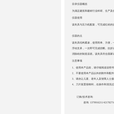
目录
仪器概括
为满足建筑和建材行业科研、生产及
仪器使用
该夹具与压力机配套，可完成红砖的
仪器的点
该夹具结构紧凑，使用简单、方便，
浮动支承，一次即可完成切断。抗折
消除砖的制造误差。该夹具符合国家
注意事项
1、使用本产品前，请仔细阅读说明
2、不要使用本产品以外的附件和配
3、请勿让儿童、老年人及智障人士
4、刀片装置很锋利，在操作和清洗
订购/技术咨询:
咨询: 1379916211/421782710/