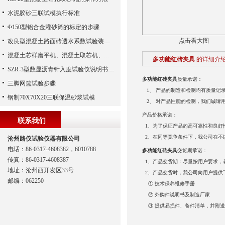
水泥胶砂三联试模执行标准
Φ150型铝合金灌砂筒的标定的步骤
点击看大图
改良型混凝土路面砖透水系数试验装置势
混凝土芯样磨平机、混凝土取芯机、混凝土钻芯机、混凝土磨平机
多功能红砖夹具
的详细介
SZR-3型数显沥青针入度试验仪说明书、沥青针入度仪、数显沥青针入度测定仪（沧州路仪）
多功能红砖夹具
质量承诺：
三脚网篮试验步骤
1、 产品的制造和检测均有质量记
钢制70X70X20三联保温砂浆试模
2、 对产品性能的检测，我们诚请
产品价格承诺：
联系我们
1、为了保证产品的高可靠性和良好
2、在同等竞争条件下，我公司在不以
沧州路仪试验仪器有限公司
电话：86-0317-4608382，6010788
多功能红砖夹具
交货期承诺：
传真：86-0317-4608387
1、产品交货期：尽量按用户要求，
地址：沧州西开发区33号
2、产品交货时，我公司向用户提供
邮编：062250
① 技术保养维修手册
② 外购件说明书及制造厂家
③ 提供易损件、备件清单，并附送