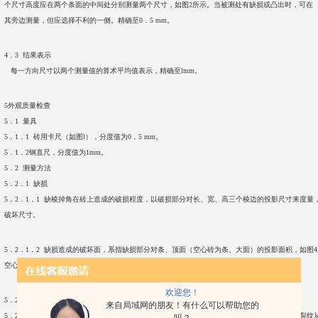
个尺寸高度应在两个条面的中间处分别测量两个尺寸，如图2所示。当被测处有缺损或凸出时，可在
其旁边测量，但应选择不利的一侧。精确至0．5 mm。
4．3 结果表示
每一方向尺寸以两个测量值的算术平均值表示，精确至lmm。
5外观质量检查
5．1 量具
5．1．1 砖用卡尺（如图l），分度值为0．5 mm。
5．1．2钢直尺，分度值为1mm。
5．2 测量方法
5．2．1 缺损
5．2．1．1 缺棱掉角在砖上造成的破损程度，以破损部分对长、宽、高三个棱边的投影尺寸来度量
破坏尺寸。
5．2．1．2 缺损造成的破坏面，系指缺损部分对条、顶面（空心砖为条、大面）的投影面积，如图
空心砖内壁残缺及肋残缺尺寸，以长度方向的投影尺寸来度量。
欢迎您！
5．2．2 裂纹
来自局域网的朋友！有什么可以帮助您的
5．2．2．1 裂纹分为长度方向、宽度方向和水平方向三种，以被测方向的投影长度表示。如果裂纹