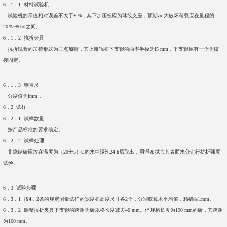
6．1．1 材料试验机
试验机的示值相对误差不大于±l%，其下加压板应为球绞支座，预期zui大破坏荷载应在量程的
20％~80％之间。
6．1．2 抗折夹具
抗折试验的加荷形式为三点加荷，其上雎辊和下支辊的曲率半径为l5 mm，下支辊应有一个为绞
接固定。
6．1．3 钢直尺
分度值为lmm，
6．2 试样
6．2．1 试样数量
按产品标准的要求确定。
6．2．2 试样处理
非烧结砖应放在温度为（20士5）C的水中浸泡24 h后取出，用湿布拭去其表面水分进行抗折强度
试验。
6．3 试验步骤
6．3．1 按4．2条的规定测量试样的宽度和高度尺寸各2个，分别取算术平均值．精确军1mm。
6．3．2 调整抗折夹具下支辊的跨距为砖规格长度减去40 mm。但规格长度为190 mm的砖，其跨距
为160 mm。