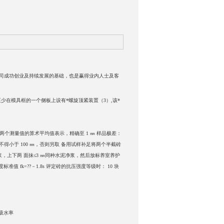
司成功创业及持续发展的基础，也是赢得业内人士及客
至少在模具框的一个侧板上设有*螺旋顶紧装置（3）,该*
寸的两个测量值的算术平均值表示，精确至 1 ㎜ 样品极差：
不得小于 100 ㎜，否则另取 备用试样补足将两个半截砖
净浆，上下两 面抹≤3 ㎜同种水泥净浆，然后放标养室养护
? 强度标准值 fk=??－1.8s 评定砖的抗压强度等级时： 10 块
吸水率