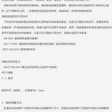
本标准适用于烧结砖和非烧结砖。烧结砖包括烧结普通砖、烧结多孔砖以及烧结空-U砖和空心砌
块（以下简称空心砖）；非烧结砖包括蒸压灰砂砖、粉煤灰砖、炉渣砖和碳化砖等。
2砌块机规范性引用文件
下列文件中的条款通过本标准的引用而成为本标准的条款。凡是注日期的引用文件，其随后所有
的修改单（不包括勘误的内容）或修订版均不适用于本标准，然而，鼓励根据本标准达成协议的各方
是否可使用这些文件的版本。凡是不注日期的引用文件，其版本适用于本标准。
GB 6566 建筑材料放射性核素*
GB／T l3475 建筑构件稳态热传递性质的测定 标定和防护热箱法
GB/T 2542-2012 墙体材料术语
3砌块术语和定义
GB/T 2542-2012 确立的术语和定义适用于本标准。
4尺寸测量
4．1 量具
砖用卡尺（如图l），分度值为0．5mm。
4．2砌块测量方法
长度应在砖的两个大面的中问处分别测量两个尺寸；宽度应在砖的两个大面的中间处分别测量两