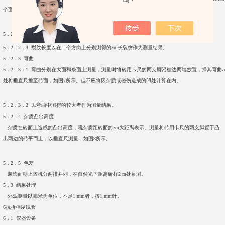
吗？
个面延伸至其它面上时，则累计其延伸的投影长度，如图5所示。
5．2．2．2 多孔砖的孔洞与裂纹相通时，则将孔洞包括在裂纹内一并测量。
5．2．2．3 裂纹长度以在二个方向上分别测得的zui长裂纹作为测量结果。
5．2．3 弯曲
5．2．3．1 弯曲分别在大面和条面上测量，测量时将砖用卡尺的两支脚沿棱边两端放置，择其弯曲zu
处将垂直尺推至砖面，如图7所示。但不应将因杂质或碰伤造成的凹处计算在内。
5．2．3．2 以弯曲中测得的较大者作为测量结果。
5．2．4 杂质凸出高度
杂质在砖面上造成的凸出高度，吼杂质距砖面的zui大距离表示。测量将砖用卡尺的两支脚置于凸
出两边的砖平而上，以垂直尺测量，如图8所示。
5．2．5 色差
装饰面朝上随机分两排并列，在自然光下距离砖样2 m处目测。
5．3 结果处理
外观测量以毫米为单位，不足1 mm者，按1 mm计。
6抗折强度试验
6．1 仪器设备