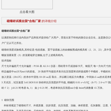
点击看大图
砌墙砖试模全国*合格厂家
的详细介绍
砌墙砖试模全国*合格厂家
以满腔热忱将行业内良好产品和技术提供给广大用户，营造出富于特色的路仪企业文化，这是路仪公
户广泛认可之所在。
砌墙砖强度试验模具,其特征是:包括底板、置于该底板上的由侧板围成的模具框（2、21、22）,其中
螺旋顶紧装置（3）的顶紧端穿过侧板,位于上述模具框内。
技术指标
尺寸允许偏差尺寸允许偏差：P156 表 A5.3-1 仪器：用砖用卡尺或游标卡尺、钢直尺 每一方向尺
样品偏差中zui大与zui小的差值。 20 块的平均值技术表示抗压强度将试样据成两个半截砖，半截砖长
放入室温（20±5℃）的净水中浸泡 10~20 ㎜后 取出，并以断口相反方向叠放，中间抹≤5 ㎜的水泥
3 天试压，试压速度 5±0.5KN/S10 块砖样抗压强度的平均值, 精确到 0.01 s=√1/9∑（fi-??）2 δ=s/?
砖 fˉ 2） ∫≤0.21 时考虑 fk, 1） 如 ∫>0.21 时，考虑单块抗压强度zui小值 fmin代表数量 15 万块。
1 砌块范围
本标准规定了砌墙砖尺寸、外观质量、抗折强度、抗压强度、冻融、体积密度、石灰爆裂、泛霜、
和饱和系数、孔洞及其结构、干燥收缩、碳化、放射性、传热系数等的试验方法。