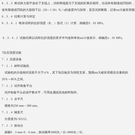
6．3．3 将试样大面平放在下支辊上，试样两端面与下支辊的距离应相同，当试样有裂缝或凹陷时，
使有裂缝或凹陷的大面朝下以（50～1 50）N／s的速度均匀加荷，直至试样断裂，记录zui大破坏荷载
6．3．4 结果计算与评定
6．3．4．1 每块试样的抗折强度（R。）按式（1）计算，精确至0．01 MPa。
6．3．4．2 试验结果以试样抗折强度的算术半均值和单块zui小值表示，精确至o．01 MPa。
7抗压强度试验
7．1 仪器设备
7．1．1 材料试验机
试验机的示值相对误差不大于±l％，其下加压板应为球绞支座，预期zui大破坏荷载应在量程的
20％～80％之间。
7．1．2 试件制备平台
试件制备平台必须平整水平，可用金属或其他材料制作。
7．1．3 水平尺
规格为250 mm～300 mm。
7．1．4 钢直尺
分度值为l ll2112。
7．1．5 振动台
振幅0．3 mm~0．6 mm，振动频率2600次／分~3000次／分。