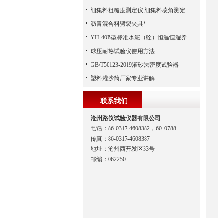
细集料粗糙度测定仪,细集料棱角测定仪,细集料冲击值试验仪 （河北路仪）
沥青混合料劈裂夹具*
YH-40B型标准水泥（砼）恒温恒湿养护箱常见故障及排除方法
球压耐热试验仪使用方法
GB/T50123-2019灌砂法密度试验器
塑料灌沙筒厂家专业讲解
联系我们
沧州路仪试验仪器有限公司
电话：86-0317-4608382，6010788
传真：86-0317-4608387
地址：沧州西开发区33号
邮编：062250