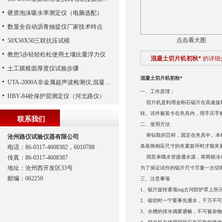
硬质泡沫吸水率测定仪（电脑选配）
数显全自动沥青抽提仪厂家技术特点
点击看大图
50X50X50三联抗压试模
教您5步轻轻松松使用土壤比重浮力仪
混凝土切片机初秋*
的详细
土工膜糙面厚度仪试验步骤
混凝土切片机初秋*
UTA-2000A非金属超声波检测仪,混凝土超声波检测仪,非金属超声分析仪（河北路仪）
一、工作原理：
HBY-84砼保护层测定仪（河北路仪）
切片机是利用金刚石锯片在高速旋转
转。试件被装卡在夹具内，用手压手
联系我们
二、使用方法
将钻取的芯样，固定在夹具中。本机
沧州路仪试验仪器有限公司
条装饰相应尺寸的夹紧套环时才能夹
电话：86-0317-4608382，6010788
传真：86-0317-4608387
用苏来哦水管接通水源，将两根冷却
地址：沧州西开发区33号
为了保证试件的锯片尺寸尽量一次切
邮编：062250
三、注意事项
1、锯片旋转逐项ing古河防护罩上
2、锯切时一宁要事先通水，千万不
3、水槽的排水偶要通畅，不可被杂