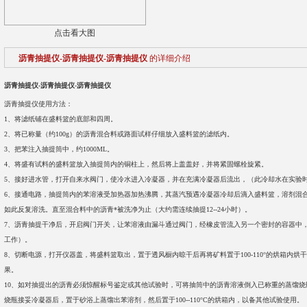
点击看大图
沥青抽提仪-沥青抽提仪-沥青抽提仪
的详细介绍
沥青抽提仪-沥青抽提仪-沥青抽提仪
沥青抽提仪使用方法：
1、将滤纸铺在盛料篮的底部和四周。
2、将已称量（约100g）的沥青混合料或路面试样仔细放入盛料篮的滤纸内。
3、把苯注入抽提筒中，约1000ML。
4、将盛有试料的盛料篮放入抽提筒内的铜柱上，然后将上盖盖好，并将紧固螺栓旋紧。
5、接好进水管，打开自来水阀门，使冷水进入冷凝器，并在充满冷凝器后流出，（此冷却水在
6、接通电路，抽提筒内的苯溶液受加热器加热沸腾，其蒸汽预遇冷凝器冷却后滴入盛料篮，溶剂混
如此反复溶洗。直至混合料中的沥青*被洗净为止（大约需连续抽提12--24小时）。
7、沥青抽提干净后，开启阀门开关，让苯溶液由漏斗通过阀门，经橡皮管流入另一个密封的容器中
工作）。
8、切断电源，打开仪器盖，将盛料篮取出，置于透风橱内晾干后再将矿料置于100-110°的烘箱内烘
果。
10、如对抽提出的沥青必须惊醒标号鉴定或其他试验时，可将抽筒中的沥青溶液倒入已称重的蒸馏烧瓶
烧瓶接妥冷凝器后，置于砂浴上蒸馏出苯溶剂，然后置于100--110°C的烘箱内，以备其他试验使