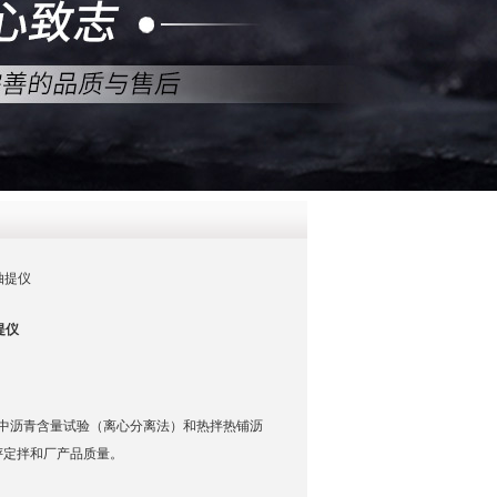
QQ
在线咨
抽提仪
提仪
中沥青含量试验（离心分离法）和热拌热铺沥
评定拌和厂产品质量。