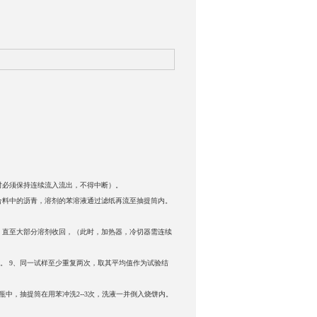
实验时必须保持连续流入流出，不得中断）。
合料中的沥青，溶剂的苯溶液通过滤纸再流至抽提筒内。
，直至大部分溶剂收回，（此时，加热器，冷切器需连续
干。 9、同一试样至少重复两次，取其平均值作为试验结
中，抽提筒在用苯冲洗2--3次，洗液一并倒入烧饼内。
用。