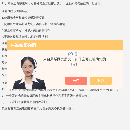
11、倾倒沥青溶液时，可将外筒至底座部分旋开，提起外筒与抽提筒一起操作。
沥青抽提仪主要特点：
1.使用洗净室和旋转筛桶洗提沥青
2.使用高性能离心分离机分离填充料、沥青和溶剂
3.加上蒸馏单元，可以分离沥青和溶剂
4.干燥矿粉和填充料，反复利用溶剂
沥青抽提仪技术参数:
抽提时间（包括干燥）：35分钟
欢迎您！
每天抽提的次数:：12次
来自局域网的朋友！有什么可以帮助您的
每次抽提需要的溶剂：10升
吗？
每次抽提损失的溶剂：0.02升
离心机盛样杯：直径120mm
沥青抽提仪设备包括：
1）一个带有溶剂喷嘴的筛分装置用以分离和冲洗沥青试样，能容10个直径为200mm的筛子。
2）一个无过滤的离心机用来将填充料从溶剂和沥青溶液中分离出来。
3）一个溶剂回收装置用来回收溶剂。
仪器配有独立的电控箱和三个用在抽提离心机的备用罐。