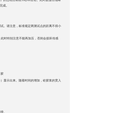
m）的过程控制在10秒钟左右。此时数显出现峰
试完成。
测试。请注意，标准规定两测试点的距离不得小
警。此时特别注意不能再加压，否则会损坏传感
询
，胶
器）显示出来。随着时间的增加，砼胶浆的贯入
润滑。