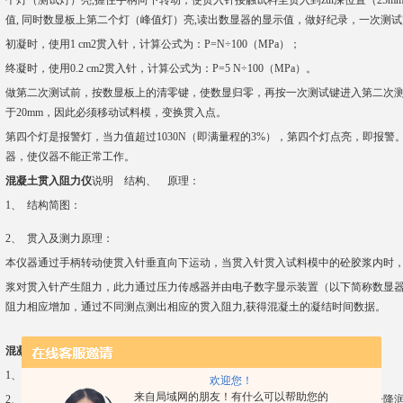
个灯（测试灯）亮,握住手柄向下转动，使贯入针接触试料至贯入到zui深位置（25m
值, 同时数显板上第二个灯（峰值灯）亮,读出数显器的显示值，做好纪录，一次测
初凝时，使用1 cm2贯入针，计算公式为：P=N÷100（MPa）；
终凝时，使用0.2 cm2贯入针，计算公式为：P=5 N÷100（MPa）。
做第二次测试前，按数显板上的清零键，使数显归零，再按一次测试键进入第二次
于20mm，因此必须移动试料模，变换贯入点。
第四个灯是报警灯，当力值超过1030N（即满量程的3%），第四个灯点亮，即报
器，使仪器不能正常工作。
混凝土贯入阻力仪
说明 结构、 原理：
1、 结构简图：
2、 贯入及测力原理：
本仪器通过手柄转动使贯入针垂直向下运动，当贯入针贯入试料模中的砼胶浆内时
浆对贯入针产生阻力，此力通过压力传感器并由电子数字显示装置（以下简称数显
阻力相应增加，通过不同测点测出相应的贯入阻力,获得混凝土的凝结时间数据。
混凝土贯入阻力仪
说明 维护保养：
1、 使用完毕，仪器各部分必须擦拭干净，并在未油漆的金属表面涂油防锈。
欢迎您！
来自局域网的朋友！有什么可以帮助您的
2、 使用一段时间以后，应打开支架上盖板，向方孔内注入一些润滑油，以利升降