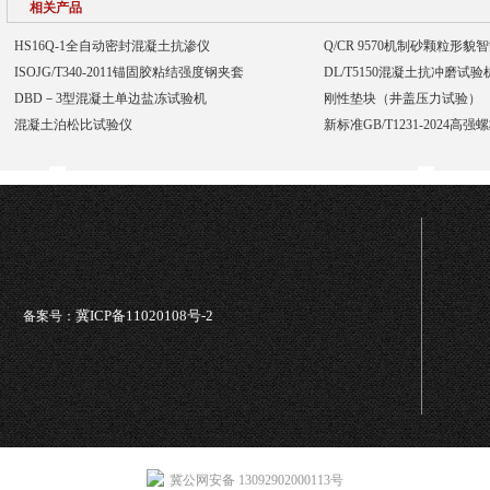
相关产品
HS16Q-1全自动密封混凝土抗渗仪
Q/CR 9570机制砂颗粒形
ISOJG/T340-2011锚固胶粘结强度钢夹套
DL/T5150混凝土抗冲磨试
DBD－3型混凝土单边盐冻试验机
刚性垫块（井盖压力试验）
混凝土泊松比试验仪
新标准GB/T1231-2024高
冀ICP备11020108号-2
备案号：
冀公网安备 13092902000113号