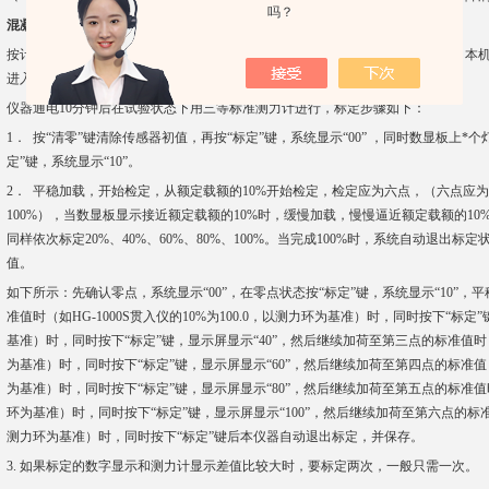
吗？
混凝土贯入阻力仪
说明 标定：
按计量法规定，本测力仪一年检定一次，且由当地计检局的法定计量部门进行。本
进入标定状态，否则会将内部数据搞乱，本机将不能正常使用。
仪器通电10分钟后在试验状态下用三等标准测力计进行，标定步骤如下：
1． 按“清零”键清除传感器初值，再按“标定”键，系统显示“00” ，同时数显板上
定”键，系统显示“10”。
2． 平稳加载，开始检定，从额定载额的10%开始检定，检定应为六点，（六点应为zui大
100%），当数显板显示接近额定载额的10%时，缓慢加载，慢慢逼近额定载额的10
同样依次标定20%、40%、60%、80%、100%。当完成100%时，系统自动退出
值。
如下所示：先确认零点，系统显示“00”，在零点状态按“标定”键，系统显示“10”
准值时（如HG-1000S贯入仪的10%为100.0，以测力环为基准）时，同时按下“标定”键
基准）时，同时按下“标定”键，显示屏显示“40”，然后继续加荷至第三点的标准值时（如H
为基准）时，同时按下“标定”键，显示屏显示“60”，然后继续加荷至第四点的标准值（如H
为基准）时，同时按下“标定”键，显示屏显示“80”，然后继续加荷至第五点的标准值时（如
环为基准）时，同时按下“标定”键，显示屏显示“100”，然后继续加荷至第六点的标准值时（
测力环为基准）时，同时按下“标定”键后本仪器自动退出标定，并保存。
3. 如果标定的数字显示和测力计显示差值比较大时，要标定两次，一般只需一次。