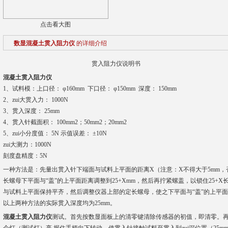
点击看大图
数显混凝土贯入阻力仪
的详细介绍
贯入阻力仪说明书
混凝土贯入阻力仪
1、试料模：上口径： φ160mm 下口径： φ150mm 深度： 150mm
2、zui大贯入力： 1000N
3、贯入深度： 25mm
4、贯入针截面积： 100mm2；50mm2；20mm2
5、zui小分度值： 5N 示值误差： ±10N
zui大测力：1000N
刻度盘精度：5N
一种方法是：先量出贯入针下端面与试料上平面的距离X（注意：X不得大于5mm
长螺母下平面与“盖”的上平面距离调整到25+Xmm，然后再拧紧螺盖，以锁住25+
与试料上平面保持平齐，然后调整仪器上部的定长螺母，使之下平面与“盖”的上平面
以上两种方法的实际贯入深度均为25mm。
混凝土贯入阻力仪
测试。首先按数显面板上的清零键清除传感器的初值，即清零。再