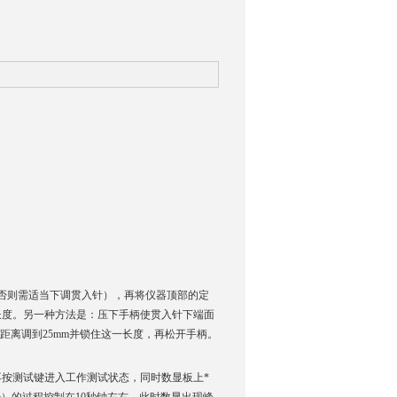
，否则需适当下调贯入针），再将仪器顶部的定
X长度。另一种方法是：压下手柄使贯入针下端面
距离调到25mm并锁住这一长度，再松开手柄。
按测试键进入工作测试状态，同时数显板上*