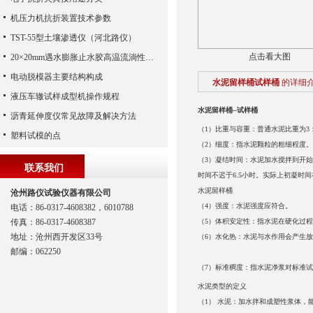
机压力机抗折装置技术参数
TST-55型土壤渗透仪（河北路仪）
点击看大图
20×20mm遇水膨胀止水胶高温流淌性试验板下载
电动脱模器主要结构构成
水泥留样桶试样桶
的详细
液压车辙试样成型机操作规程
水泥留样桶--试样桶
沥青延伸度仪常见故障及解决方法
（1）比重与容重：普通水泥比重为3：
塑料试模的点
（2）细度：指水泥颗粒的粗细程度
（3）凝结时间：水泥加水搅拌到开
联系我们
时间不迟于6.5小时。实际上初凝时间
水泥留样桶
沧州路仪试验仪器有限公司
（4）强度：水泥强度应符合。
电话：86-0317-4608382，6010788
传真：86-0317-4608387
（5）体积安定性：指水泥在硬化过
地址：沧州西开发区33号
（6）水化热：水泥与水作用会产生
邮编：062250
（7）标准稠度：指水泥净浆对标准
水泥类型的定义
（1） 水泥：加水拌和成塑性浆体，