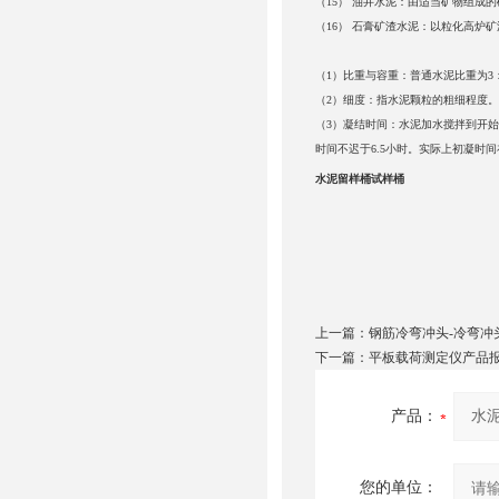
（15） 油井水泥：由适当矿物组成
（16） 石膏矿渣水泥：以粒化高炉
（1）比重与容重：普通水泥比重为3：
（2）细度：指水泥颗粒的粗细程度
（3）凝结时间：水泥加水搅拌到开
时间
不迟于6.5小时。实际上初凝时间
水泥留样桶试样桶
上一篇：
钢筋冷弯冲头-冷弯冲头
下一篇：
平板载荷测定仪产品
产品：
您的单位：