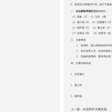
9、使用后立即擦拭干净，放于干燥
二、
自由膨胀率测定仪
随机附件：
（1）底板 1只 （2）立柱 1根
（3）漏斗架 1只 （4）无颈漏斗 1只
（5）搅拌器 1只 （6）量土杯 1只
（7）合格证 1张 （8）说明书 1份
三、
主要事项
1. 使用时，要认真阅读技术说明
2. 初次使用人员，必须在熟练人
3. 实验时使用的，要布局合理，
四、
主要结构组成
1、无径漏斗
2、量土杯
3、搅拌器
上一篇：
水泥养护水槽全国