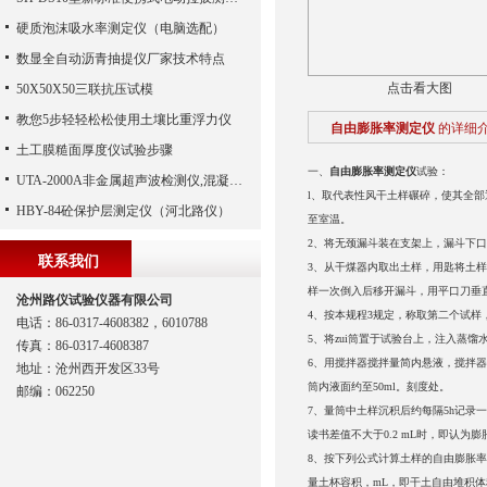
硬质泡沫吸水率测定仪（电脑选配）
数显全自动沥青抽提仪厂家技术特点
点击看大图
50X50X50三联抗压试模
教您5步轻轻松松使用土壤比重浮力仪
自由膨胀率测定仪
的详细
土工膜糙面厚度仪试验步骤
一、
自由膨胀率测定仪
试验：
UTA-2000A非金属超声波检测仪,混凝土超声波检测仪,非金属超声分析仪（河北路仪）
l、取代表性风干土样碾碎，使其全部通
HBY-84砼保护层测定仪（河北路仪）
至室温。
2、将无颈漏斗装在支架上，漏斗下口
联系我们
3、从干煤器内取出土样，用匙将土
样一次倒入后移开漏斗，用平口刀垂
沧州路仪试验仪器有限公司
4、按本规程3规定，称取第二个试样
电话：86-0317-4608382，6010788
5、将zui筒置于试验台上，注入蒸馏
传真：86-0317-4608387
6、用搅拌器搅拌量简内悬液，搅拌器
地址：沧州西开发区33号
筒内液面约至50ml。刻度处。
邮编：062250
7、量筒中土样沉积后约每隔5h记录
读书差值不大于0.2 mL时，即认
8、按下列公式计算土样的自由膨胀率： 
量土杯容积，mL，即干土自由堆积体