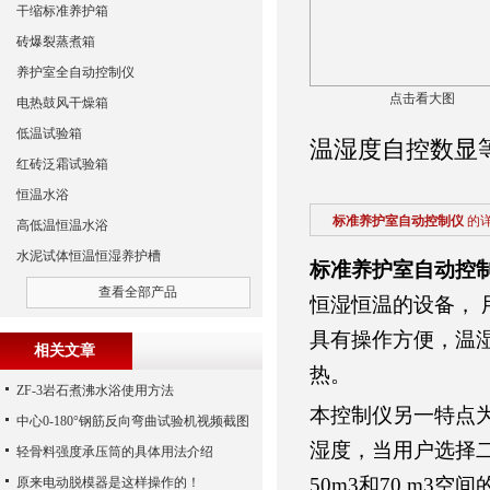
干缩标准养护箱
砖爆裂蒸煮箱
养护室全自动控制仪
点击看大图
电热鼓风干燥箱
低温试验箱
温湿度自控数显
红砖泛霜试验箱
恒温水浴
标准养护室自动控制仪
的
高低温恒温水浴
水泥试体恒温恒湿养护槽
标准养护室自动控
查看全部产品
恒湿恒温的设备，
具有操作方便，温
相关文章
热。
ZF-3岩石煮沸水浴使用方法
本控制仪另一特点为
中心0-180°钢筋反向弯曲试验机视频截图
湿度，当用户选择
轻骨料强度承压筒的具体用法介绍
50m3和70 m3空
原来电动脱模器是这样操作的！