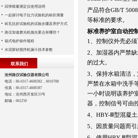
回弹模量测定仪使用说明
产品符合GB/T 500
一起探讨电子拉力试验机的标距测量
等标准的要求。
砖瓦抗折试验机的试验步骤及养护方式
标准养护室自动控
路仪加速磨光机抛光要点有哪些？
1、控制仪外壳必
箱式电炉操作规程
水泥胶砂搅拌机漏斗技术参数
2、加湿器内严禁
的过大。
联系我们
3、保持水箱清洁
沧州路仪试验仪器有限公司
电话：86-0317-4608382，6010788
严禁在水箱中洗手
传真：86-0317-4608387
一小时说明该养护
地址：沧州西开发区33号
邮编：062250
器，控制信号可由
4、HBY-Ⅲ型混
5、因质量问题而
6、使用HBY-Ⅲ