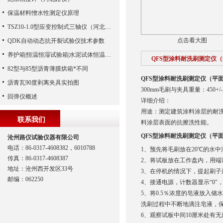
保温材料憎水性测定仪原理
TSZ10-1.0型应变控制式三轴仪（河北路仪）
点击看大图
QDK自动动态抗开裂试验仪技术参数
养护箱|恒温恒湿试验箱|水泥试体恒温标准养护箱温
QFS型涂料耐洗刷测定仪
82型与85型沥青薄膜烘箱*不同
QFS型涂料耐洗刷测定仪（平
沥青瓦90度剥离夹具实拍图
300mm毛刷与夹具重量：450+/-
回弹仪概述
详细介绍：
用途：测定建筑涂料涂层的耐
联系我们
料涂层表面的抗擦洗性能。
QFS型涂料耐洗刷测定仪（平
沧州路仪试验仪器有限公司
电话：86-0317-4608382，6010788
1、预先将毛刷放在20℃的水中
传真：86-0317-4608387
2、将试板放在工作盘内，用端
地址：沧州西开发区33号
3、在停机的情况下，提起刷
邮编：062250
4、接通电源，计数器显示“0
5、将0.5％浓度的皂液放入
洗刷过程中不断地滴注皂液，
6、观察试板中间10厘米处有