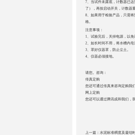
7、当试件未露底，计数器已
了），再按启动开关，计数器
8、如果用于检验产品，只需
格。
注意事项：
1、试验完后，关掉电源，以
2、如长时间不用，将水槽内
3、罩好仪器罩，防止尘土。
4、仪器必须接地。
请您。咨询：
传真定购
您还可通过传真来咨询定购我们
网上定购
您还可以通过腾讯或和我们，
上一篇：
水泥标准稠度及凝结