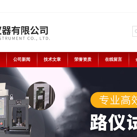
公司新闻
技术文章
荣誉资质
在线留言