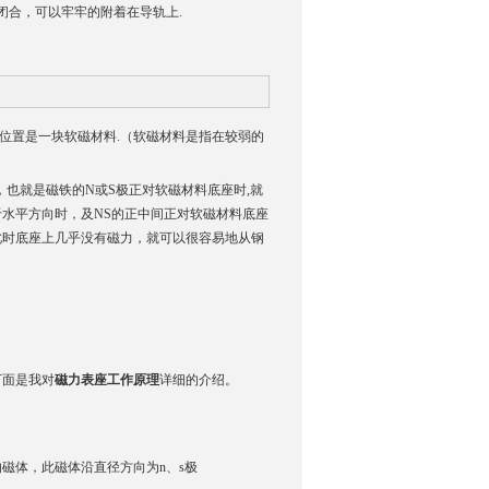
闭合，可以牢牢的附着在导轨上.
位置是一块软磁材料.（软磁材料是指在较弱的
也就是磁铁的N或S极正对软磁材料底座时,就
水平方向时，及NS的正中间正对软磁材料底座
此时底座上几乎没有磁力，就可以很容易地从钢
下面是我对
磁力表座工作原理
详细的介绍。
体，此磁体沿直径方向为n、s极