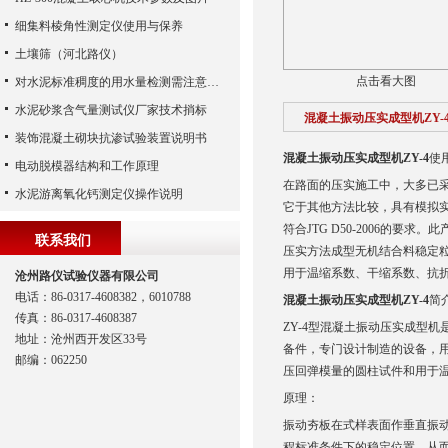
细集料棱角性测定仪使用与保养
土壤筛（河北路仪）
点击看大图
对水泥标准稠度的用水量检测需注意哪些？
水泥砂浆含气量测试仪厂家技术捎标
混凝土振动压实成型机ZY-
装饰混凝土砌块抗渗试验装置说明书
混凝土振动压实成型机ZY-4
使
电动脱模器结构和工作原理
在路面的压实施工中，大多已
水泥游离氧化钙测定仪操作说明
它于其他方法比较，具有模拟
符合JTG D50-2006的
联系我们
压实方法成型无机结合料稳定
用于温缩系数、干缩系数、抗
沧州路仪试验仪器有限公司
电话：86-0317-4608382，6010788
混凝土振动压实成型机ZY-4
简
传真：86-0317-4608387
ZY-4型混凝土振动压实成型机
地址：沧州西开发区33号
备件，专门设计制造的设备，
邮编：062250
压回弹模量的圆柱试件和用于
原理：
振动夯板在式样表面作垂直振
程标准条件下的稳定位置，从