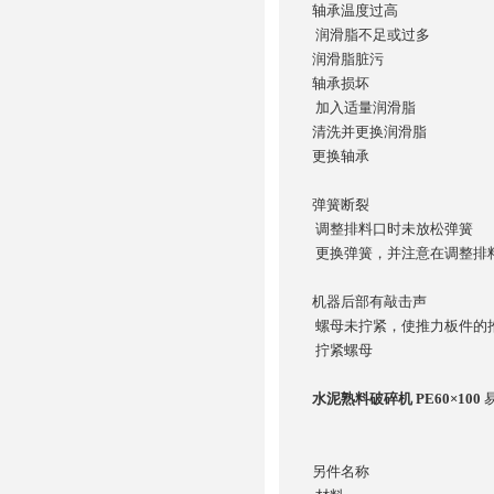
轴承温度过高
润滑脂不足或过多
润滑脂脏污
轴承损坏
加入适量润滑脂
清洗并更换润滑脂
更换轴承
弹簧断裂
调整排料口时未放松弹簧
更换弹簧，并注意在调整排
机器后部有敲击声
螺母未拧紧，使推力板件的
拧紧螺母
水泥熟料破碎机 PE60×100
另件名称