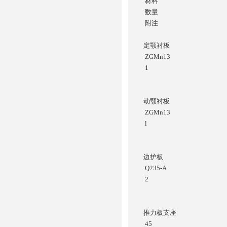
材料
数量
附注
定颚衬板
ZGMn13
1
动颚衬板
ZGMn13
l
边护板
Q235-A
2
推力板支座
45