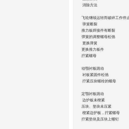
消除方法
飞轮继续运转而破碎工作停
弹簧断裂
推力板焊接件有断裂
弹簧的调整螺母松弛
更换弹簧
更换推力板件
拧紧螺母
动颚衬板跳动
衬板紧固件松弛
拧紧压块螺栓的螺母
定颚衬板跳动
边护板未楔紧
压块、垫块未压紧
楔紧边护板，拧紧螺母
拧紧垫块及压块上螺钉