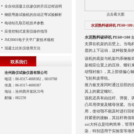
全自动混凝土抗渗仪的升压过程说明
点击看大图
钢筋弯曲试验机的自动正弯试验解析
电动钻孔取芯机技术参数
水泥熟料破碎机 PE60×100
应变控制式直剪仪操作指导
水泥熟料破碎机 PE60×100
JM20001电子天平厂家技术规程
支撑在机架的后壁上。当电
混凝土比长仪使用方法
度的上下运动，这种较复杂
该机的底架与机架均系钢板
联系我们
架相应位置上的压块、螺钉来
动颚衬板5 ，其上部借偏
沧州路仪试验仪器有限公司
飞轮和皮带轮。
电话：86-0317-4608382，6010788
推力板支座同时通过后部的
传真：86-0317-4608387
其上的紧定螺钉。
地址：沧州西开发区33号
邮编：062250
该机还具有由拉杆、弹簧、
凸耳用弹簧及螺母张紧。当
用，使动颚不能及时进行回
持紧密的接触，其拉杆将借
zui大特点是结构简单，管
染．特别适用于实验室等场