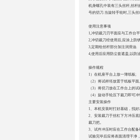
机身螺孔中装有三头丝杆,丝杆
号的切刀.当旋转手轮时,三头丝
使用注意事项
1,冲切裁刀刃平面应与工作台
2,冲切裁刀经使用后,应涂上防锈
3,定期给丝杆部分加注润滑油.
4,使用后应用防尘套遮盖,以防
操作规程
1）在机座平台上放一簿纸板;
（2）将试样坯放置于纸板平面
（3）将切刀放在工作台上的试
（4）旋动手轮压下裁刀即可冲
主要安装操作
1、本机安装时打好基础，找好
2、安装裁刀于丝杠下方冲压底
裁刀把。
3、试件冲压时应在工作台配备
试验完毕后应将表面清理干净