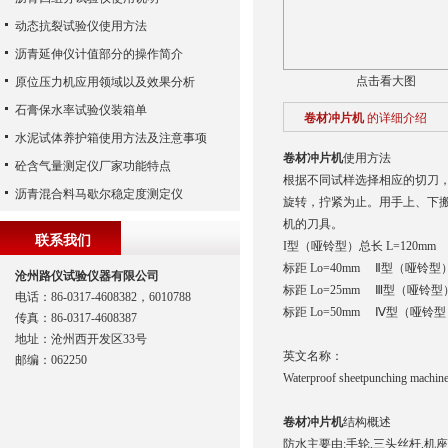
动态抗裂试验仪使用方法
沥青延伸仪计值部分的操作简介
点击看大图
原位压力机应用领域以及效果分析
石膏保水率试验仪装箱单
卷材冲片机
的详细介绍
水泥试体养护箱使用方法及注意事项
卷材冲片机
使用方法
砼含气量测定仪厂家功能特点
根据不同试样选择相应的切刀
沥青混合料马歇尔稳定度测定仪
旋转，拧紧为止。用手上、下
机的刀具。
联系我们
I型（哑铃型）总长 L=120mm 端
标距 Lο=40mm Ⅱ型（哑铃型）
沧州路仪试验仪器有限公司
标距 Lο=25mm Ⅲ型（哑铃型）
电话：86-0317-4608382，6010788
标距 Lο=50mm Ⅳ型（哑铃型）
传真：86-0317-4608387
地址：沧州西开发区33号
英文名称：
邮编：062250
Waterproof sheetpunching machin
卷材冲片机
结构概述
防水主要由:手轮,三头丝杆,机座,