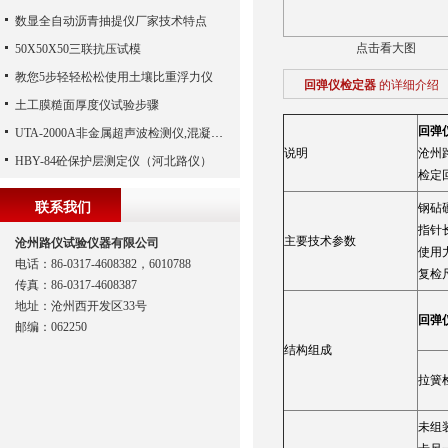
数显全自动沥青抽提仪厂家技术特点
点击看大图
50X50X50三联抗压试模
教您5步轻轻松松使用土壤比重浮力仪
回弹仪检定器
的详细介绍
土工膜糙面厚度仪试验步骤
回弹
UTA-2000A非金属超声波检测仪,混凝土超声波检测仪,非金属超声分析仪（河北路仪）
说明
沧州
HBY-84砼保护层测定仪（河北路仪）
检定
联系我们
钢砧硬
指针长
主要技术参数
沧州路仪试验仪器有限公司
使用力
电话：86-0317-4608382，6010788
复检
传真：86-0317-4608387
地址：沧州西开发区33号
回弹
邮编：062250
结构组成
拉簧
未组