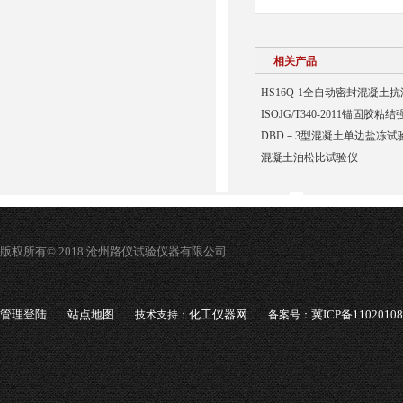
相关产品
HS16Q-1全自动密封混凝土
ISOJG/T340-2011锚固胶
DBD－3型混凝土单边盐冻试
混凝土泊松比试验仪
版权所有© 2018 沧州路仪试验仪器有限公司
管理登陆
站点地图
化工仪器网
冀ICP备1102010
技术支持：
备案号：