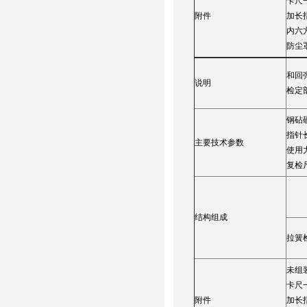
卡尺
附件
加长
内六
防尘
和回
说明
检定
钢砧硬
指针长
主要技术参数
使用力
复检
结构组成
拉簧
未组
卡尺
附件
加长