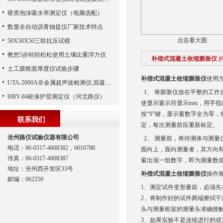
硬质泡沫吸水率测定仪（电脑选配）
数显全自动沥青抽提仪厂家技术特点
点击看大图
50X50X50三联抗压试模
教您5步轻轻松松使用土壤比重浮力仪
补偿式混凝土收缩膨胀仪
土工膜糙面厚度仪试验步骤
补偿式混凝土收缩膨胀仪
使用
UTA-2000A非金属超声波检测仪,混凝土超声波检测仪,非金属超声分析仪（河北路仪）
1、 将膨胀仪放在平整的工作
HBY-84砼保护层测定仪（河北路仪）
使显示窗示符显示mm，用手指
按“0”键，显示窗数字全为零
联系我们
定，每次测量前应重新标定。
沧州路仪试验仪器有限公司
2、 测量前，将待测体与测量
电话：86-0317-4608382，6010788
面向上，面向测量者，其方向
传真：86-0317-4608387
窗出现一组数字，即为测量数值
地址：沧州西开发区33号
补偿式混凝土收缩膨胀仪
操作
邮编：062250
1、测定试件变形量前，必须
2、将制作好的试件两端擦拭
头与测量框架的测量头准确接
3、如果实验不是连续进行的