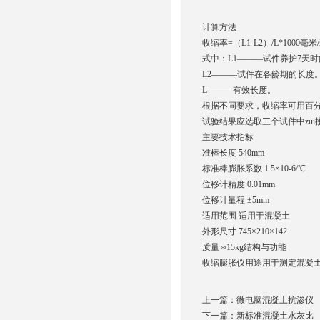
计算方法
收缩率=（L1-L2）/L*1000毫米
式中：L1―――试件养护7天
L2―――试件在各龄期的长度
L―――有效长度。
根据不同要求，收缩率可用百分
试验结果应选取三个试件中zui
主要技术指标
准棒长度 540mm
标准棒膨胀系数 1.5×10-6/℃
位移计精度 0.01mm
位移计量程 ±5mm
适用范围 适用于混凝土
外形尺寸 745×210×142
质量 ≈15kg结构与功能
收缩膨胀仪用途用于测定混凝
上一篇：
微电脑混凝土抗渗仪
下一篇：
新标准混凝土水灰比