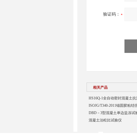
验证码：
相关产品
HS16Q-1全自动密封混凝土
ISOJG/T340-2011锚固胶
DBD－3型混凝土单边盐冻试
混凝土泊松比试验仪