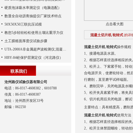
硬质泡沫吸水率测定仪（电脑选配）
数显全自动沥青抽提仪厂家技术特点
点击看大图
50X50X50三联抗压试模
教您5步轻轻松松使用土壤比重浮力仪
混凝土切片机 轮转式
的详
土工膜糙面厚度仪试验步骤
混凝土切片机 轮转式
操作规程
UTA-2000A非金属超声波检测仪,混凝土超声波检测仪,非金属超声分析仪（河北路仪）
1、接通电源及水源。
HBY-84砼保护层测定仪（河北路仪）
2、根据芯样直径选择相应的
3、松开上、下索紧手轮，转动
联系我们
合电源开关，使磨轮转动，然
行磨削，直至磨平试样端面。
沧州路仪试验仪器有限公司
4、磨削完毕，关闭电源及水
电话：86-0317-4608382，6010788
5、松开夹具索紧手柄，将夹具
传真：86-0317-4608387
6、切片机用后关闭电源，擦试
地址：沧州西开发区33号
邮编：062250
主要特点
：具有精度高，磨削
混凝土切片机 轮转式
使用方法
1、根据芯样直径选择相应的夹
2、松开主体禁固螺栓，转动