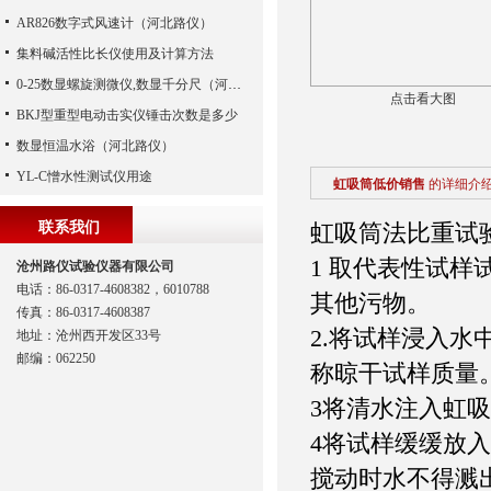
AR826数字式风速计（河北路仪）
集料碱活性比长仪使用及计算方法
0-25数显螺旋测微仪,数显千分尺（河北路仪）
点击看大图
BKJ型重型电动击实仪锤击次数是多少
数显恒温水浴（河北路仪）
YL-C憎水性测试仪用途
虹吸筒低价销售
的详细介
联系我们
虹吸筒法比重
1 取代表性试样试
沧州路仪试验仪器有限公司
电话：86-0317-4608382，6010788
其他污物。
传真：86-0317-4608387
2.将试样浸入水
地址：沧州西开发区33号
邮编：062250
称晾干试样质
3将清水注入
4将试样缓缓放
搅动时水不得