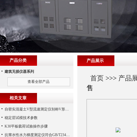
产品分类
产品展示
建筑无损仪器系列
首页
>>>
产品
查看全部产品
售
相关文章
自密实混凝土V型流速测定仪别称V形漏斗手机端
稳定层试模技术参数
K30平板载荷试验操作步骤
抗窜水性水力梯度测定仪符合GB/T23457-2017