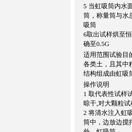
5 当虹吸筒内
筒，称量筒与水总质
吸筒
6取出试样烘至恒
确至0.5G
适用范围试验目
各类土，且其中粒
结构组成由虹吸
操作说明
1 取代表性试样试
晾干,对大颗粒
2 将清水注入
筒中，边放边搅
外。虹吸筒