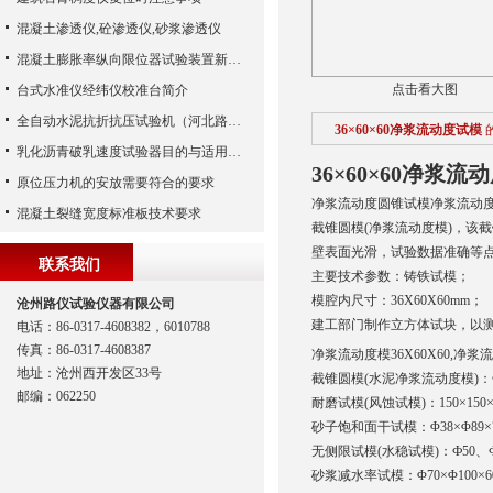
混凝土渗透仪,砼渗透仪,砂浆渗透仪
混凝土膨胀率纵向限位器试验装置新品上市
点击看大图
台式水准仪经纬仪校准台简介
全自动水泥抗折抗压试验机（河北路仪）
36×60×60净浆流动度试模
乳化沥青破乳速度试验器目的与适用范围
36×60×60净浆流
原位压力机的安放需要符合的要求
净浆流动度圆锥试模净浆流动度模技
混凝土裂缝宽度标准板技术要求
截锥圆模(净浆流动度模)，该
壁表面光滑，试验数据准确等
联系我们
主要技术参数：铸铁试模；
模腔内尺寸：36X60X60mm；
沧州路仪试验仪器有限公司
建工部门制作立方体试块，以测
电话：86-0317-4608382，6010788
传真：86-0317-4608387
净浆流动度模36X60X60,
地址：沧州西开发区33号
截锥圆模(水泥净浆流动度模)：Ф3
邮编：062250
耐磨试模(风蚀试模)：150×150×
砂子饱和面干试模：Φ38×Φ89×
无侧限试模(水稳试模)：Ф50、Ф1
砂浆减水率试模：Φ70×Φ100×6