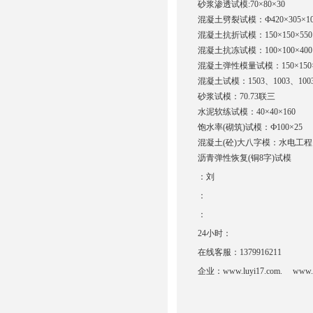
砂浆渗透试模:70×80×30
混凝土劈裂试模：Ф420×305×10
混凝土抗折试模：150×150×550
混凝土抗冻试模：100×100×400
混凝土弹性模量试模：150×150×
混凝土试模：1503、1003、10
砂浆试模：70.73联三
水泥软练试模：40×40×160
饱水率(砌筑)试模：Ф100×25
混凝土(砼)大八字模：水电工程
沥青弹性恢复(铜8字)试模
：刘
：
：
24小时：
在线客服：1379916211
企业：www.luyi17.com. www.ly