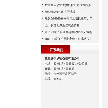
数显全自动沥青抽提仪厂家技术特点
50X50X50三联抗压试模
教您5步轻轻松松使用土壤比重浮力仪
土工膜糙面厚度仪试验步骤
UTA-2000A非金属超声波检测仪,混凝土超声波检测仪,非金属超声分析仪（河北路仪）
HBY-84砼保护层测定仪（河北路仪）
联系我们
沧州路仪试验仪器有限公司
电话：86-0317-4608382，6010788
传真：86-0317-4608387
地址：沧州西开发区33号
邮编：062250