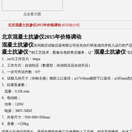
点击看大图
北京混凝土抗渗仪2015年价格调动
的详细介绍
北京混凝土抗渗仪2015年价格调动
混凝土抗渗仪
沧州路仪试验仪器有限公司在先自行研发成功并投入运行的产品
凝土抗渗仪
混凝土抗渗仪
”*的工艺技术，配备出色的售后服务，让“
”
1、zui大工作压力：4mpa
2、工作方式：自动恒压（数显型：自动恒压且自动升压）
3、一次可作试件数：6个
4、试模几何尺寸（亦称主模）模腔上口直径：φ174.8mm模腔下口直径：φ185mm高度
5、柱塞泵参数：
流量：0.16L/min
6、电动机：
功率：120W
电源：380V-50HZ
7、外形尺寸：950×800×950mm
8、质量：≈220kg
混凝土抗渗仪混凝土、是现在建筑中被广泛使用的人工石材，对于某些建筑，如水