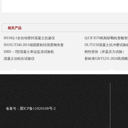
相关产品
HS16Q-1全自动密封混凝土抗渗仪
Q/CR 9570机制砂颗粒形
ISOJG/T340-2011锚固胶粘结强度钢夹套
DL/T5150混凝土抗冲磨试
DBD－3型混凝土单边盐冻试验机
刚性垫块（井盖压力试验）
混凝土泊松比试验仪
新标准GB/T1231-2024高
冀ICP备11020108号-2
备案号：