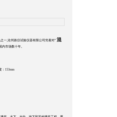
混
之一,沧州路仪试验仪器有限公司凭着对“
在国内市场数十年。
：153mm
工建筑、水下、水中、地下和其他建筑工程，要