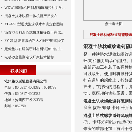
WDW-200微机控制盘扣碗扣扣件力学试验机配置夹具详单
混凝土抗渗脱模一体机新产品发布
点击看大图
YC-XSL型硬质泡沫吸水率测定仪图解
沥青混合料离心式快速抽提仪厂家试验方法
混凝土轨枕螺纹道钉硫磺锚
FY-21型 沥青混合料大相对密度试验仪
混凝土轨枕螺纹道钉硫
定伸垫块在建筑密封材料试验中的主要功能解析
是一种铁路水泥轨枕螺纹道钉
电动砂当量测定仪厂家技术捎标
环(8)和推力轴承(9)组成
锥部还加工有若干条弹性槽(
联系我们
可以取出。使用时将拔杆(4)
拧在道钉的螺纹上，拧好后将
沧州路仪试验仪器有限公司
拧出，在拧出的过程中，弹
电话：86-0317-4608382，6010788
动，底座却向轨枕压紧，
传真：86-0317-4608387
地址：沧州西开发区33号
混凝土轨枕螺纹道钉硫磺
邮编：062250
底座 拔杆 螺母 卡环 千斤
混凝土轨枕螺纹道钉硫磺
(7)、卡环(8)和推力轴承
锥头的锥部还加工有若干条弹