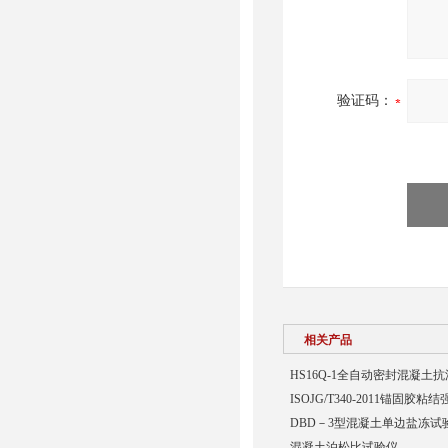
验证码：
相关产品
HS16Q-1全自动密封混凝土
ISOJG/T340-2011锚固胶
DBD－3型混凝土单边盐冻试
混凝土泊松比试验仪