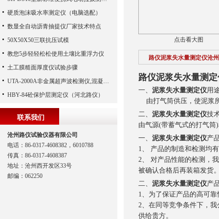
硬质泡沫吸水率测定仪（电脑选配）
数显全自动沥青抽提仪厂家技术特点
点击看大图
50X50X50三联抗压试模
教您5步轻轻松松使用土壤比重浮力仪
路仪泥浆失水量测定仪沧州
土工膜糙面厚度仪试验步骤
路仪泥浆失水量测定
UTA-2000A非金属超声波检测仪,混凝土超声波检测仪,非金属超声分析仪（河北路仪）
一、
泥浆失水量测定仪
用
HBY-84砼保护层测定仪（河北路仪）
由打气筒供压，使泥浆所受压
二、
泥浆失水量测定仪
技
联系我们
由气源(带蓄气式的打气筒
沧州路仪试验仪器有限公司
一、
泥浆失水量测定仪
产
电话：86-0317-4608382，6010788
1、 产品的制造和检测均
传真：86-0317-4608387
2、 对产品性能的检测，
地址：沧州西开发区33号
被确认合格后再装箱发货
邮编：062250
二、
泥浆失水量测定仪
产
1、为了保证产品的高可
2、在同等竞争条件下，我
供给贵方。