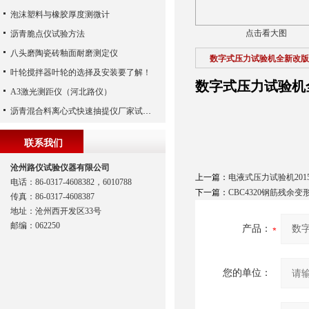
泡沫塑料与橡胶厚度测微计
点击看大图
沥青脆点仪试验方法
八头磨陶瓷砖釉面耐磨测定仪
数字式压力试验机全新改版
叶轮搅拌器叶轮的选择及安装要了解！
数字式压力试验机
A3激光测距仪（河北路仪）
沥青混合料离心式快速抽提仪厂家试验方法
联系我们
沧州路仪试验仪器有限公司
上一篇：
电液式压力试验机201
电话：86-0317-4608382，6010788
下一篇：
CBC4320钢筋残余变
传真：86-0317-4608387
地址：沧州西开发区33号
邮编：062250
产品：
您的单位：