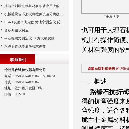
建筑密封胶玻璃基材在幕墙应用上的选择说明
机械缠绕管环形试样拉伸试验分离盘简介
点击看大图
C84-Ⅲ反射率测定仪,对比率测定仪,反射率仪（河北路仪）
也可用于大理石
容积升路仪制造
钢筋握裹力测定仪150方试模实拍
机具有操作简便
水泥胶砂试模量块技术参数
关材料强度的较
联系我们
路缘石抗折试验机
的详细
沧州路仪试验仪器有限公司
电话：86-0317-4608382，6010788
一、概述
传真：86-0317-4608387
地址：沧州西开发区33号
路缘石抗折试
邮编：062250
得的抗弯强度来
弯强度，适合各
脆性非金属材料
测量精度高、读