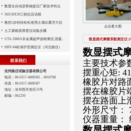
数显全自动沥青抽提仪厂家技术特点
50X50X50三联抗压试模
教您5步轻轻松松使用土壤比重浮力仪
点击看大图
土工膜糙面厚度仪试验步骤
UTA-2000A非金属超声波检测仪,混凝土超声波检测仪,非金属超声分析仪（河北路仪）
数显摆式摩擦系数测定仪
HBY-84砼保护层测定仪（河北路仪）
数显摆式
主要技术参数：
联系我们
摆重心矩: 41
沧州路仪试验仪器有限公司
电话：86-0317-4608382，6010788
橡胶片对路面正向
传真：86-0317-4608387
摆在橡胶片端
地址：沧州西开发区33号
邮编：062250
摆在路面上滑动
外形尺寸： 70
仪器重量： 约
数显摆式