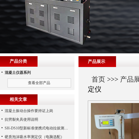
产品分类
产品展示
混凝土仪器系列
首页
>>>
产品
查看全部产品
定仪
相关文章
混凝土振动台操作要持证上岗
抗劈裂夹具使用说明
SH-DS10型新标准便携式电动拉拔测试仪
硬质泡沫吸水率测定仪（电脑选配）