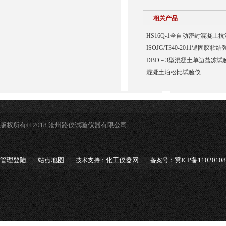
相关产品
HS16Q-1全自动密封混凝土
ISOJG/T340-2011锚固胶
DBD－3型混凝土单边盐冻试
混凝土泊松比试验仪
版权所有© 2018 沧州路仪试验仪器有限公司
管理登陆
站点地图
化工仪器网
冀ICP备1102010
技术支持：
备案号：