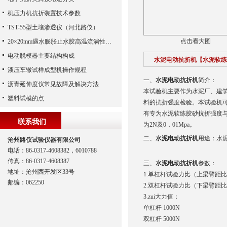
机压力机抗折装置技术参数
TST-55型土壤渗透仪（河北路仪）
点击看大图
20×20mm遇水膨胀止水胶高温流淌性试验板下载
电动脱模器主要结构构成
水泥电动抗折机【水泥软练
液压车辙试样成型机操作规程
一、
水泥电动抗折机
简介：
沥青延伸度仪常见故障及解决方法
本试验机主要作为水泥厂、建
塑料试模的点
料的抗折强度检验。本试验机可单
有专为水泥软练胶砂抗折强度与抗力
联系我们
为2N及0．01Mpa。
二、
水泥电动抗折机
用途：水
沧州路仪试验仪器有限公司
电话：86-0317-4608382，6010788
传真：86-0317-4608387
三、
水泥电动抗折机
参数：
地址：沧州西开发区33号
1.单杠杆试验力比（上梁臂距比）(z
邮编：062250
2.双杠杆试验力比（下梁臂距比）(z
3.zui大力值：
单杠杆 1000N
双杠杆 5000N