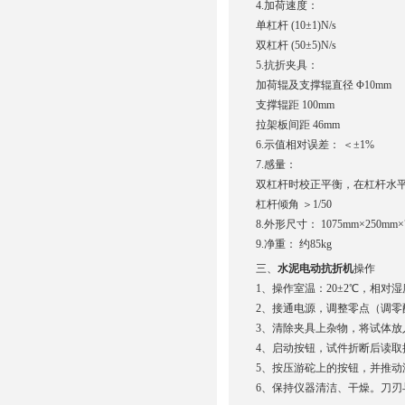
4.加荷速度：
单杠杆 (10±1)N/s
双杠杆 (50±5)N/s
5.抗折夹具：
加荷辊及支撑辊直径 Φ10mm
支撑辊距 100mm
拉架板间距 46mm
6.示值相对误差： ＜±1%
7.感量：
双杠杆时校正平衡，在杠杆水平离
杠杆倾角 ＞1/50
8.外形尺寸： 1075mm×250mm×
9.净重： 约85kg
三、
水泥电动抗折机
操作
1、操作室温：20±2℃，相对湿
2、接通电源，调整零点（调零
3、清除夹具上杂物，将试体
4、启动按钮，试件折断后读取
5、按压游砣上的按钮，并推动游
6、保持仪器清洁、干燥。刀