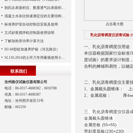
勃氏比表面积仪、数显透气比表面积测定仪、勃氏透气比表面积测定仪
混凝土水灰比快速测定仪的主要结构及操作计算
点击看大图
标准养护室自动控制仪安装及使用
立式砂浆搅拌机控制器使用说明
乳化沥青稠度仪沥青试验
了解加热管功率计算方法
一、乳化沥青稠度仪用途
HJ-84型砼加速养护箱（河北路仪）
本仪器根据国家行业标准JT
SL110-2014切土环刀专用量规使用小妙招
度试验》的要求设计制造
合料的摊铺和易性，以确
联系我们
沧州路仪试验仪器有限公司
二、乳化沥青稠度仪主要
电话：86-0317-4608382，6010788
1、金属截头圆锥体： 上口
传真：86-0317-4608387
2、金属底板： 厚4㎜ 
地址：沧州西开发区33号
邮编：062250
三、乳化沥青稠度仪仪器
金属截头圆锥体
金属垫板 (55×55)
带刻度底板(230×230)