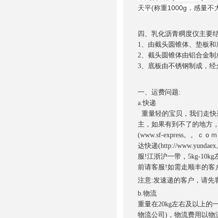
天平(称重1000g，感量不
四、乳化沥青稠度仪主要
1、由截头圆锥体、垫板
2、截头圆锥体由铝合金
3、底板由不锈钢制成，经
一、运费问题:
a.快递
重量轻的宝贝，我们走快
主，如果有到不了的地方，
(www.sf-express。。ｃｏ
达快递(http://www.
服!江浙沪一带，5kg-1
前请客服!如需走顺丰的客
注意:发速递的客户，请先
b.物流
重量在20kg左右及以上
物流公司)，物流费用以