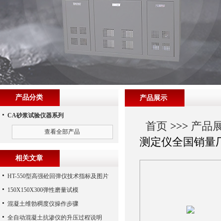
产品分类
产品展示
CA砂浆试验仪器系列
首页
>>>
产品
查看全部产品
测定仪全国销量
相关文章
HT-550型高强砼回弹仪技术指标及图片
150X150X300弹性磨量试模
混凝土维勃稠度仪操作步骤
全自动混凝土抗渗仪的升压过程说明