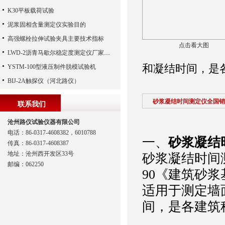
K30平板载荷试验
泥浆固相含量测定仪实验目的
高强螺栓拉伸试验夹具主要技术指标
点击看大图
LWD-2沥青马歇尔稳定度测定仪厂家价格报价
和凝结时间，是
YSTM-100型液压制件脱模试验机
BIJ-2A触探仪（河北路仪）
砂浆凝结时间测定仪全国销
联系我们
沧州路仪试验仪器有限公司
电话：86-0317-4608382，6010788
一、
砂浆凝结
传真：86-0317-4608387
地址：沧州西开发区33号
砂浆凝结时间测
邮编：062250
90《建筑砂
适用于测定墙
间，是各建筑