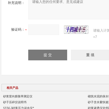
补充说明：
验证码：
请输入计
=7
相关产品
砂浆竖向膨胀率测定仪
砌筑水泥的保水
砂子压碎仪说明书
砂子含水量快速
SYM-3砂浆压力泌水仪*
砂浆渗透仪沧州