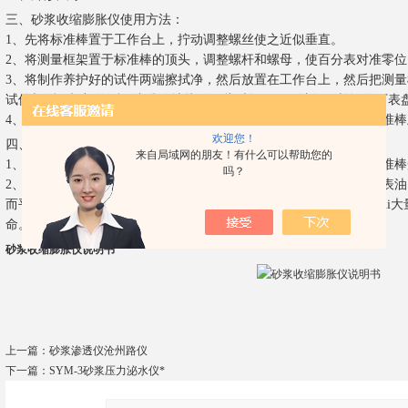
三、砂浆收缩膨胀仪使用方法：
1、先将标准棒置于工作台上，拧动调整螺丝使之近似垂直。
2、将测量框架置于标准棒的顶头，调整螺杆和螺母，使百分表对准零
3、将制作养护好的试件两端擦拭净，然后放置在工作台上，然后把测
试件与测量框架的测量头准确地接触，此时即可开始读数，并记录下表
4、如果实验不是连续进行或实验历时较久后，则在测试前须先在标准
欢迎您！
四、砂浆收缩膨胀仪使用注意事项：
来自局域网的朋友！有什么可以帮助您的
1、使用时，忌用手直接与标准棒接触，应持外外套部分，以防止标准
吗？
2、仪器用毕后，应将测量框架的测量头和百分表探拭净，并涂以钟表
而平稳地与试件接触，不允许冲击和碰撞，严禁将百分表测杆顶过zui
命。
砂浆收缩膨胀仪说明书
上一篇：
砂浆渗透仪沧州路仪
下一篇：
SYM-3砂浆压力泌水仪*