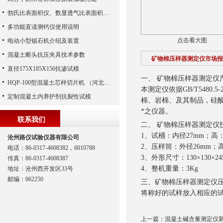
勃氏比表面积仪、数显透气比表面积测定仪、勃氏透气比表面积测定仪
多功能直读测钙仪使用说明
点击看大图
电动小型锯石机介绍及装置
混凝土断头抗压夹具技术参数
矿物棉压样器测定仪市场报
直径175X185X150抗渗试模
一、 矿物棉压样器测定仪
HQP-100型混凝土芯样切片机 （河北路仪）
本测定仪依据GB/T548
定制混凝土内养护剂抗裂性试模
棉、岩棉、及其制品，硅
*之仪器。
联系我们
二、 矿物棉压样器测定仪
1、试桶：内径27mm；高：5
沧州路仪试验仪器有限公司
2、压样筒：外径26mm；高38
电话：86-0317-4608382，6010788
3、外形尺寸：130×130×24
传真：86-0317-4608387
4、整机重量：3Kg
地址：沧州西开发区33号
邮编：062250
三、矿物棉压样器测定仪
将称好的试样放入相应的
上一篇：
混凝土碱含量测定仪