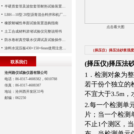
半硬质套管及波纹套管耐热试验装置测定方法
LBH—10型 20型沥青混合料拌和机厂家操作程序
橡胶耐碱性单面试验装置选购指南
点击看大图
土工合成材料淤堵试验仪完整说明书
防水卷材真空吸水仪调试及试验操作规程
涂料水泥压板430×150×6mm使用注意事项
（择压仪）择压法砂浆强度
联系我们
(择压仪)择压法
沧州路仪试验仪器有限公司
1．检测对象为
电话：86-0317-4608382，6010788
若干份个独立的
传真：86-0317-4608387
地址：沧州西开发区33号
不宜大于3.5m，
邮编：062250
2.每一个检测单
片；当一个检测
不止1个测区，
布。当检测单元