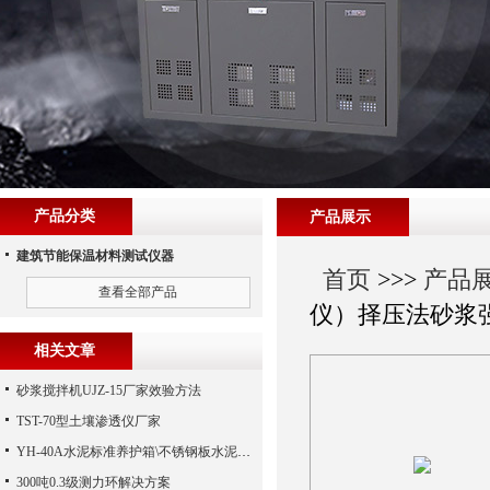
产品分类
产品展示
建筑节能保温材料测试仪器
首页
>>>
产品
查看全部产品
仪）择压法砂浆
相关文章
砂浆搅拌机UJZ-15厂家效验方法
TST-70型土壤渗透仪厂家
YH-40A水泥标准养护箱\不锈钢板水泥标准养护箱（河北路仪）
300吨0.3级测力环解决方案