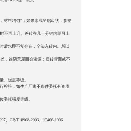
，材料均匀*；如果水线呈锯齿状，参差
小时不再上升。差砖在几十分钟内即可上
小时后水即不复存在，全渗入砖内。所以
询
能力差，连阴天屋面会渗漏；质砖背面或不
质量、强度等级。
进行检验，如生产厂家不条件委托有资质
单位委托强度等级。
997、GB/T18968-2003、JC466-1996