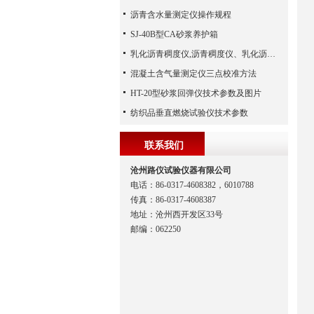
沥青含水量测定仪操作规程
SJ-40B型CA砂浆养护箱
乳化沥青稠度仪,沥青稠度仪、乳化沥青稠度试验器、混合料稠度试验、检验乳化沥青稀浆封层混合料（河北路仪）
混凝土含气量测定仪三点校准方法
HT-20型砂浆回弹仪技术参数及图片
纺织品垂直燃烧试验仪技术参数
联系我们
沧州路仪试验仪器有限公司
电话：86-0317-4608382，6010788
传真：86-0317-4608387
地址：沧州西开发区33号
邮编：062250