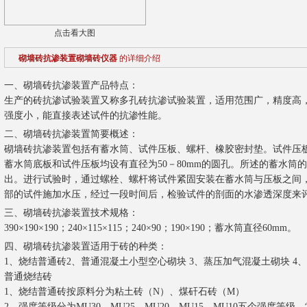
点击看大图
砌墙砖抗渗装置砌墙砖仪器
的详细介绍
一、砌墙砖抗渗装置产品特点：
生产的砖抗渗试验装置又称多孔砖抗渗试验装置，适用范围广，精度高
强度小，能直接表述试件的抗渗性能。
二、砌墙砖抗渗装置简要概述：
砌墙砖抗渗装置包括有蓄水筒、试件压板、螺杆、橡胶密封垫。试件压
蓄水筒底板和试件压板均设有直径为50－80mm的圆孔。所述的蓄水筒的
出。进行试验时，通过螺栓、螺杆将试件紧固安装在蓄水筒与压板之间
部的试件施加水压，经过一段时间后，检验试件的剖面的水渗透深度来
三、砌墙砖抗渗装置技术规格：
390×190×190；240×115×115；240×90；190×190；蓄水筒直径60mm。
四、砌墙砖抗渗装置适用于砖的种类：
1、烧结普通砖2、普通混凝土小型空心砌块 3、蒸压加气混凝土砌块 4
普通烧结砖
1、烧结普通砖按原料分为粘土砖（N）、煤矸石砖（M）
2、强度等级分为MU30、MU25、MU20、MU15、MU10五个强度等级