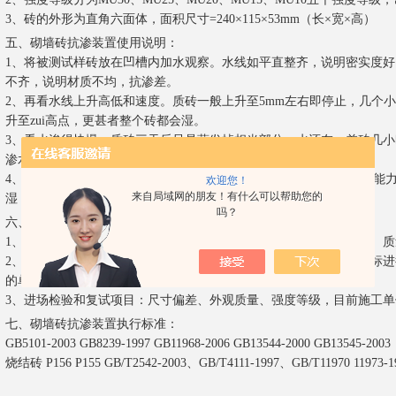
3、砖的外形为直角六面体，面积尺寸=240×115×53mm（长×宽×高）
五、砌墙砖抗渗装置使用说明：
1、将被测试样砖放在凹槽内加水观察。水线如平直整齐，说明密实度好
不齐，说明材质不均，抗渗差。
2、再看水线上升高低和速度。质砖一般上升至5mm左右即停止，几个
升至zui高点，更甚者整个砖都会湿。
3、看水渗得快慢：质砖三天后只是蒸发掉相当部分，水还在；差砖几
渗水的快慢即可看出砖的密实度，也可看出砖的抗渗水能力。
4、zui后看砖的背面：如经24小时，砖背面有水珠出现，砖的抗渗漏
欢迎您！
来自局域网的朋友！有什么可以帮助您的
湿，或湿而无水珠出现。抗渗差的砖强度、防雨性、耐久性均差。
吗？
六、砌墙砖抗渗装置检验说明：
1、出厂检验：指生产厂家带的合格证，包括项目为尺寸偏差、外观、
2、型式检验：指生产厂家每样或一定时间段内对产品的所有技术指标
的单位进行检验。
3、进场检验和复试项目：尺寸偏差、外观质量、强度等级，目前施工
七、砌墙砖抗渗装置执行标准：
GB5101-2003 GB8239-1997 GB11968-2006 GB13544-2000 GB13545-2003
烧结砖 P156 P155 GB/T2542-2003、GB/T4111-1997、GB/T11970 11973-1