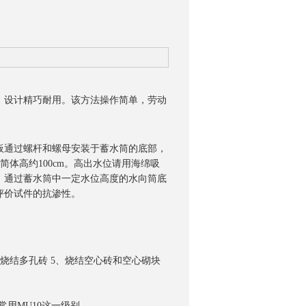
，设计精巧耐用。该方法操作简单，劳动
板通过螺杆和螺母安装于蓄水筒的底部，
简体高约100cm。高出水位请用海绵吸
，通过蓄水筒中一定水位高度的水向筒底
评价试件的抗渗性。
、烧结多孔砖 5、烧结空心砖和空心砌块
，常用MU10这一级别