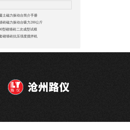
凝土磁力振动台简介手册
墙砖磁力振动台吸力200公斤
-30型砌墙砖二次成型试模
套砌墙砖抗压强度搅拌机