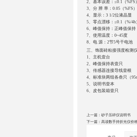
2、基本误差：≤0.1（%FS
3、分 辨 率：0.05（%FS
4、显示：3 1/2位液晶显
5、零点漂移：≤0.1（%/4
6、峰值保持：正峰值保持
7、使用温度：0~45度
8、电 源：2节5号干电池
三、饰面砖粘接强度检测
1、主机壹台
2、峰值保持表壹只
3、传感器连接导线壹根
4、标准块两组各叁只（95mm
5、说明书壹本
6、皮包装箱壹只
上一篇：
砂子压碎仪说明书
下一篇：
高读数手持折光仪价