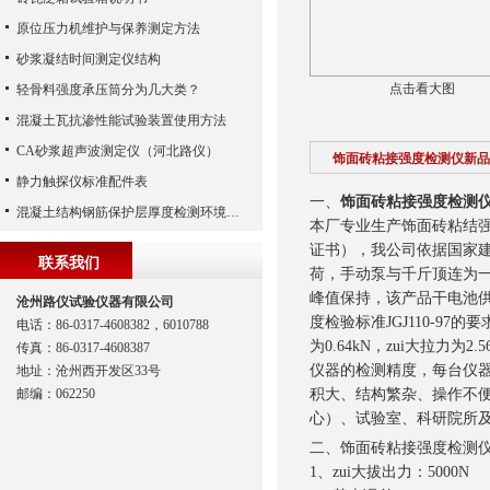
原位压力机维护与保养测定方法
砂浆凝结时间测定仪结构
点击看大图
轻骨料强度承压筒分为几大类？
混凝土瓦抗渗性能试验装置使用方法
CA砂浆超声波测定仪（河北路仪）
饰面砖粘接强度检测仪新品
静力触探仪标准配件表
一、
饰面砖粘接强度检测
混凝土结构钢筋保护层厚度检测环境校准装置
本厂专业生产饰面砖粘结
证书），我公司依据国家
联系我们
荷，手动泵与千斤顶连为
峰值保持，该产品干电池供
沧州路仪试验仪器有限公司
度检验标准JGJ110-97
电话：86-0317-4608382，6010788
为0.64kN，zui大拉力
传真：86-0317-4608387
仪器的检测精度，每台仪器
地址：沧州西开发区33号
邮编：062250
积大、结构繁杂、操作不
心）、试验室、科研院所
二、饰面砖粘接强度检测
1、zui大拔出力：5000N