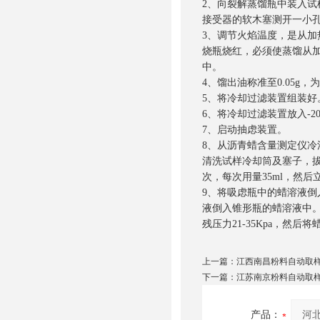
2、向裂解蒸馏瓶中装入试
接受器的软木塞测开一小
3、调节火焰温度，是从加
烧瓶烧红，必须使蒸馏从加
中。
4、馏出油称准至0.05g
5、将冷却过滤装置组装好
6、将冷却过滤装置放入-2
7、启动抽虑装置。
8、从沥青蜡含量测定仪冷
清洗试样冷却筒及塞子，
次，每次用量35ml，然
9、将吸虑瓶中的蜡溶液倒
液倒入锥形瓶的蜡溶液中
残压力21-35Kpa，然后
上一篇：
江西南昌粉料自动取
下一篇：
江苏南京粉料自动取
产品：