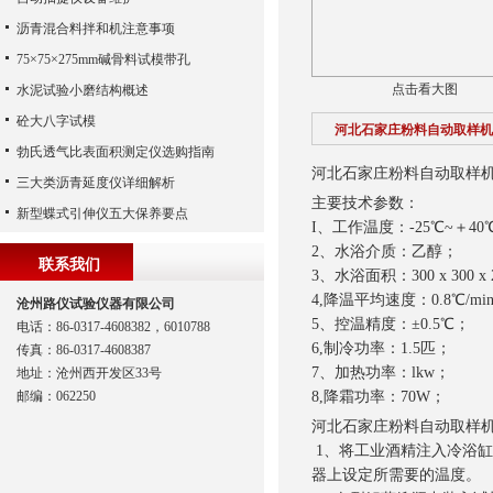
沥青混合料拌和机注意事项
75×75×275mm碱骨料试模带孔
点击看大图
水泥试验小磨结构概述
砼大八字试模
河北石家庄粉料自动取样机
勃氏透气比表面积测定仪选购指南
河北石家庄粉料自动取样
三大类沥青延度仪详细解析
主要技术参数：
新型蝶式引伸仪五大保养要点
I、工作温度：-25℃~＋40
2、水浴介质：乙醇；
联系我们
3、水浴面积：300 x 300 x
4,降温平均速度：0.8℃/mi
沧州路仪试验仪器有限公司
5、控温精度：±0.5℃；
电话：86-0317-4608382，6010788
6,制冷功率：1.5匹；
传真：86-0317-4608387
7、加热功率：lkw；
地址：沧州西开发区33号
邮编：062250
8,降霜功率：70W；
河北石家庄粉料自动取样
1、将工业酒精注入冷浴缸
器上设定所需要的温度。