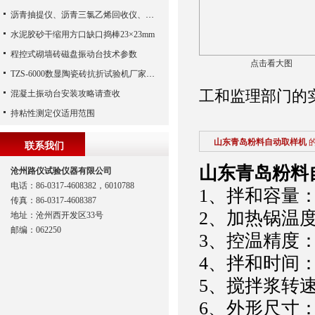
沥青抽提仪、沥青三氯乙烯回收仪、沥青抽提回收仪
水泥胶砂干缩用方口缺口捣棒23×23mm
程控式砌墙砖磁盘振动台技术参数
点击看大图
TZS-6000数显陶瓷砖抗折试验机厂家说明书
工和监理部门的
混凝土振动台安装攻略请查收
持粘性测定仪适用范围
山东青岛粉料自动取样机
联系我们
山东青岛粉料
沧州路仪试验仪器有限公司
电话：86-0317-4608382，6010788
1、拌和容量：
传真：86-0317-4608387
2、加热锅温
地址：沧州西开发区33号
邮编：062250
3、控温精度：
4、拌和时间：
5、搅拌浆转速：公
6、外形尺寸：11