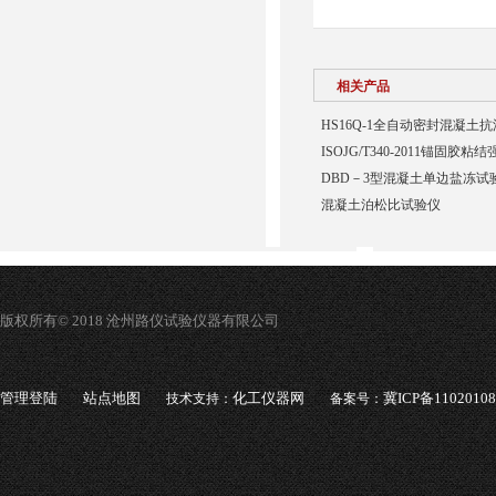
相关产品
HS16Q-1全自动密封混凝土
ISOJG/T340-2011锚固胶
DBD－3型混凝土单边盐冻试
混凝土泊松比试验仪
版权所有© 2018 沧州路仪试验仪器有限公司
管理登陆
站点地图
化工仪器网
冀ICP备1102010
技术支持：
备案号：