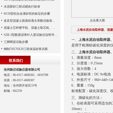
水泥胶砂三联试模执行标准
Φ150型铝合金灌砂筒的标定的步骤
点击看大图
改良型混凝土路面砖透水系数试验装置势
混凝土芯样磨平机、混凝土取芯机、混凝土钻芯机、混凝土磨平机
上海水泥自动取样器、混凝
SZR-3型数显沥青针入度试验仪说明书、沥青针入度仪、数显沥青针入度测定仪（沧州路仪）
一、
上海水泥自动取样器
三脚网篮试验步骤
是用于检测砼碳化深度的
钢制70X70X20三联保温砂浆试模
二、
上海水泥自动取样器
1、测量深度：8mm
联系我们
2、分度值：0.25mm
3、放大倍数：4
沧州路仪试验仪器有限公司
4、电源标准：DC 9v电池
电话：86-0317-4608382，6010788
5、外形尺寸：960×440×14
传真：86-0317-4608387
6、重量：150g
地址：沧州西开发区33号
邮编：062250
标准配置：碳化深度仪、
三、
测碳化的方法：
1、在砼表面可采用适当的
10mm）；