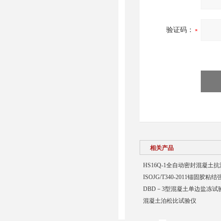
验证码：
相关产品
HS16Q-1全自动密封混凝土
ISOJG/T340-2011锚固胶
DBD－3型混凝土单边盐冻试
混凝土泊松比试验仪