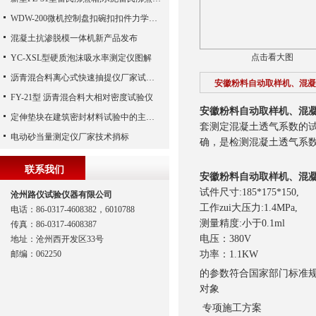
WDW-200微机控制盘扣碗扣扣件力学试验机配置夹具详单
混凝土抗渗脱模一体机新产品发布
点击看大图
YC-XSL型硬质泡沫吸水率测定仪图解
沥青混合料离心式快速抽提仪厂家试验方法
安徽粉料自动取样机、混凝
FY-21型 沥青混合料大相对密度试验仪
安徽粉料自动取样机、混
定伸垫块在建筑密封材料试验中的主要功能解析
套测定混凝土透气系数的试
电动砂当量测定仪厂家技术捎标
确，是检测混凝土透气系
联系我们
安徽粉料自动取样机、混
试件尺寸:185*175*150,
沧州路仪试验仪器有限公司
工作zui大压力:1.4MPa,
电话：86-0317-4608382，6010788
测量精度:小于0.1ml
传真：86-0317-4608387
电压：380V
地址：沧州西开发区33号
邮编：062250
功率：1.1KW
的参数符合国家部门标准规
对象
专项施工方案