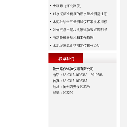
土壤筛（河北路仪）
对水泥标准稠度的用水量检测需注意哪些？
水泥砂浆含气量测试仪厂家技术捎标
装饰混凝土砌块抗渗试验装置说明书
电动脱模器结构和工作原理
水泥游离氧化钙测定仪操作说明
联系我们
沧州路仪试验仪器有限公司
电话：86-0317-4608382，6010788
传真：86-0317-4608387
地址：沧州西开发区33号
邮编：062250