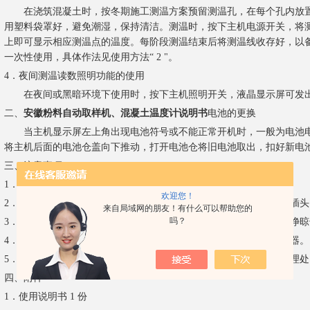
在浇筑混凝土时，按冬期施工测温方案预留测温孔，在每个孔内放置
用塑料袋罩好，避免潮湿，保持清洁。测温时，按下主机电源开关，将
上即可显示相应测温点的温度。每阶段测温结束后将测温线收存好，以
一次性使用，具体作法见使用方法“ 2 "。
4．夜间测温读数照明功能的使用
在夜间或黑暗环境下使用时，按下主机照明开关，液晶显示屏可发出
二、
安徽粉料自动取样机、混凝土温度计说明书
电池的更换
当主机显示屏左上角出现电池符号或不能正常开机时，一般为电池电
将主机后面的电池仓盖向下推动，打开电池仓将旧电池取出，扣好新电
三、
注意事项
1．主机未接测温探头或测温线时显示屏上显示“-1"为准备工作状态。
欢迎您！
2．在操作中不可用力过猛，将插头插入或拔出主机插座时，应持稳插头
来自局域网的朋友！有什么可以帮助您的
吗？
3．插头和主机插座应避免潮湿，保持清洁。如不慎进水受潮，请擦净
4．仪器使用完毕应及时关机，长期不用时应将电池取出以免损坏仪器。
5．不要自行打开主机后盖，需要检修或校准时，请送回生产厂或代理处
四、
附件
1．使用说明书 1 份