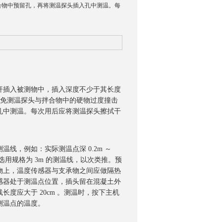
合物中预留孔，再将测温探头插入孔中测温。每
插入被测物中，插入深度不少于其长度
避免测温探头与拌合物中的硬物过度撞击
孔中测温。每次用后应将测温探头擦拭干
，例如：实际测温点深 0.2m ～
 ，可选用规格为 3m 的测温线，以次类推。预
物上，温度传感器与支承物之间应做隔热
感器处于测温点位置，插头留在混凝土外
度应大于 20cm 。测温时，按下主机
测温点的温度。