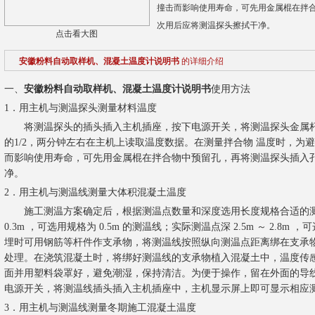
撞击而影响使用寿命，可先用金属棍在拌
次用后应将测温探头擦拭干净。
点击看大图
安徽粉料自动取样机、混凝土温度计说明书
的详细介绍
一、
安徽粉料自动取样机、混凝土温度计说明书
使用方法
1．用主机与测温探头测量材料温度
将测温探头的插头插入主机插座，按下电源开关，将测温探头金属杆
的1/2，两分钟左右在主机上读取温度数据。在测量拌合物 温度时，为
而影响使用寿命，可先用金属棍在拌合物中预留孔，再将测温探头插入
净。
2．用主机与测温线测量大体积混凝土温度
施工测温方案确定后，根据测温点数量和深度选用长度规格合适的测温线
0.3m ，可选用规格为 0.5m 的测温线；实际测温点深 2.5m ～ 2.8m
埋时可用钢筋等杆件作支承物，将测温线按照纵向测温点距离绑在支承
处理。在浇筑混凝土时，将绑好测温线的支承物植入混凝土中，温度传
面并用塑料袋罩好，避免潮湿，保持清洁。为便于操作，留在外面的导线长
电源开关，将测温线插头插入主机插座中，主机显示屏上即可显示相应
3．用主机与测温线测量冬期施工混凝土温度