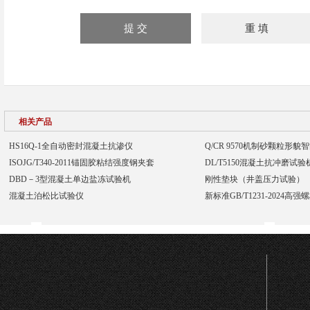
相关产品
HS16Q-1全自动密封混凝土抗渗仪
Q/CR 9570机制砂颗粒形
ISOJG/T340-2011锚固胶粘结强度钢夹套
DL/T5150混凝土抗冲磨试
DBD－3型混凝土单边盐冻试验机
刚性垫块（井盖压力试验）
混凝土泊松比试验仪
新标准GB/T1231-2024高