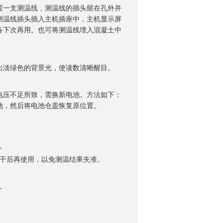
一支测温线，测温线的插头留在孔外并
测温线插头插入主机插座中，主机显示屏
备下次再用。也可将测温线埋入混凝土中
淡绿色的背景光，使读数清晰醒目。
询
压不足所致，需换新电池。方法如下：
池，然后将电池仓盖恢复原位置。
。
晾干后再使用，以免测温结果失准。
。