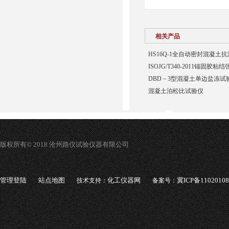
相关产品
HS16Q-1全自动密封混凝土
ISOJG/T340-2011锚固胶
DBD－3型混凝土单边盐冻试
混凝土泊松比试验仪
版权所有© 2018 沧州路仪试验仪器有限公司
管理登陆
站点地图
化工仪器网
冀ICP备1102010
技术支持：
备案号：