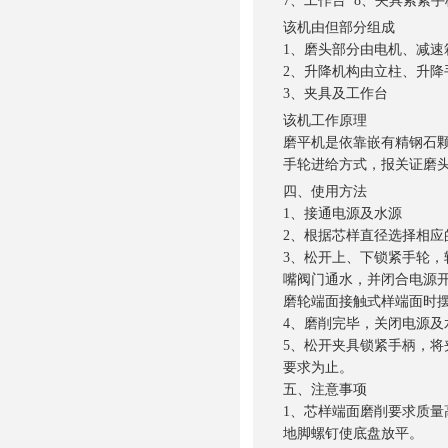
7、工作台 8、夹具索紧手
该机由但部分组成
1、磨头部分由电机、减速
2、升降机构由立柱、升降
3、夹具及工作台
该机工作原理
磨平机是依靠嵌有精钢石
手轮进给方式，报关证磨
四、
使用方法
1、接通电源及水源
2、根据芯样直径选择相
3、松开上、下锁紧手轮，
嘴阀门通水，并闭合电源
磨轮端面接触式样端面时
4、磨削完毕，关闭电源
5、松开夹具锁紧手柄，将
要求为止。
五、
注意事项
1、芯样端面磨削要求质量
地脚螺钉使底盘放平。