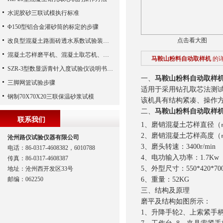
水泥胶砂三联试模执行标准
Φ150型铝合金灌砂筒的标定的步骤
点击看大图
改良型混凝土路面砖透水系数试验装置势
混凝土芯样磨平机、混凝土取芯机、混凝土钻芯机、混凝土磨平机
马鞍山粉料自动取样机
的
SZR-3型数显沥青针入度试验仪说明书、沥青针入度仪、数显沥青针入度测定仪（沧州路仪）
一、
马鞍山粉料自动取样
三脚网篮试验步骤
适用于采用钻孔取芯法测
钢制70X70X20三联保温砂浆试模
该机具有结构紧凑、操作
二、
马鞍山粉料自动取样
联系我们
1、磨销混凝土芯样直径（㎜
2、磨销混凝土芯样高度（
沧州路仪试验仪器有限公司
3、磨头转速：3400r/mi
电话：86-0317-4608382，6010788
4、电功输入功率：1.7Kw
传真：86-0317-4608387
5、外型尺寸：550*420*70
地址：沧州西开发区33号
邮编：062250
6、重量：52KG
三、
结构及原理
磨平及结构如图所示：
1、升降手轮2、上索紧手柄