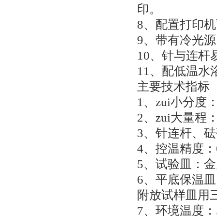
印。
8
、配置打印机
9
、带有冷光源
10
、针与连杆
11
、配低温水
主要技术指标
1
、zui小分度
2
、zui大量程
3
、针连杆、砝
4
、控温精度：
5
、试验皿：金
6
、平底保温皿
附放试样皿用
7
、环境温度：