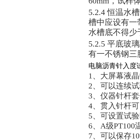
60mm，试样体
5.2.4
恒温水槽
槽中应设有一
水槽底不得少于
5.2.5
平底玻璃
有一不锈钢三
电脑沥青针入度
1
、大屏幕液晶
2
、可以连续试
3
、仪器针杆套
4
、贯入针杆可
5
、可设置试验
6
、
A
级
PT100
7
、可以保存
10