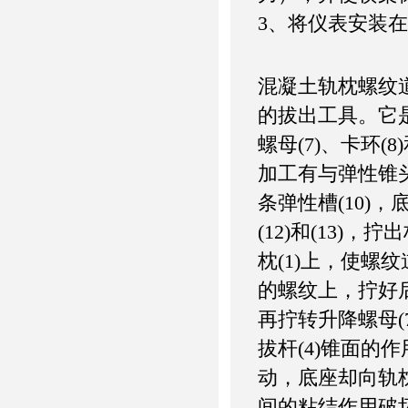
3、将仪表安装
混凝土轨枕螺纹
的拔出工具。它是由
螺母(7)、卡环(
加工有与弹性锥头
条弹性槽(10)
(12)和(13)，
枕(1)上，使螺纹
的螺纹上，拧好
再拧转升降螺母(
拔杆(4)锥面
动，底座却向轨
间的粘结作用破