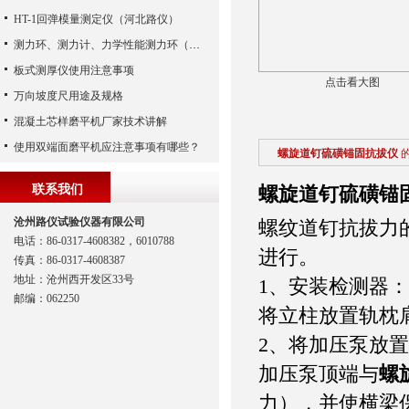
HT-1回弹模量测定仪（河北路仪）
测力环、测力计、力学性能测力环（河北路仪）
板式测厚仪使用注意事项
点击看大图
万向坡度尺用途及规格
混凝土芯样磨平机厂家技术讲解
使用双端面磨平机应注意事项有哪些？
螺旋道钉硫磺锚固抗拔仪
联系我们
螺旋道钉硫磺锚
沧州路仪试验仪器有限公司
螺纹道钉抗拔力
电话：86-0317-4608382，6010788
进行。
传真：86-0317-4608387
地址：沧州西开发区33号
1、安装检测器
邮编：062250
将立柱放置轨枕
2、将加压泵放
加压泵顶端与
螺
力），并使横梁