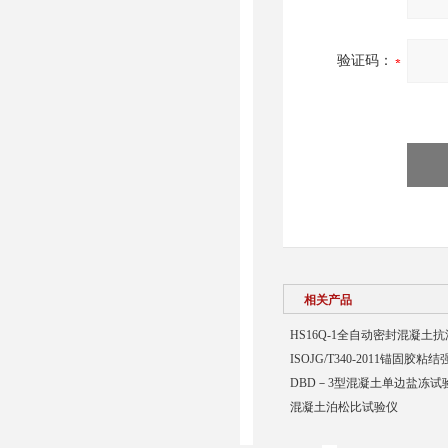
验证码：
相关产品
HS16Q-1全自动密封混凝土
ISOJG/T340-2011锚固胶
DBD－3型混凝土单边盐冻试
混凝土泊松比试验仪