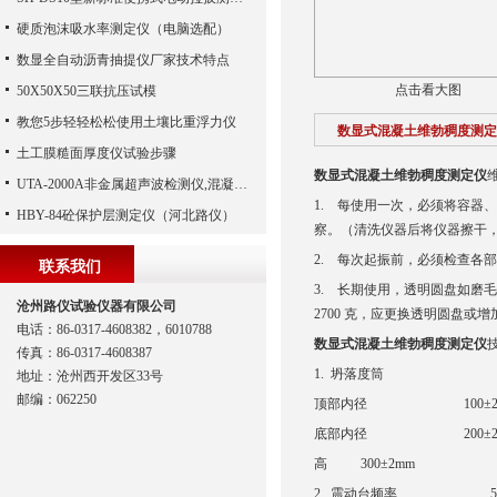
硬质泡沫吸水率测定仪（电脑选配）
数显全自动沥青抽提仪厂家技术特点
点击看大图
50X50X50三联抗压试模
教您5步轻轻松松使用土壤比重浮力仪
数显式混凝土维勃稠度测定
土工膜糙面厚度仪试验步骤
数显式混凝土维勃稠度测定仪
UTA-2000A非金属超声波检测仪,混凝土超声波检测仪,非金属超声分析仪（河北路仪）
1. 每使用一次，必须将容器
HBY-84砼保护层测定仪（河北路仪）
察。（清洗仪器后将仪器擦干
2. 每次起振前，必须检查各
联系我们
3. 长期使用，透明圆盘如磨
沧州路仪试验仪器有限公司
2700 克，应更换透明圆盘
电话：86-0317-4608382，6010788
数显式混凝土维勃稠度测定仪
传真：86-0317-4608387
1. 坍落度筒
地址：沧州西开发区33号
邮编：062250
顶部内径 100±2
底部内径 200±2
高 300±2mm
2. 震动台频率 50 ±