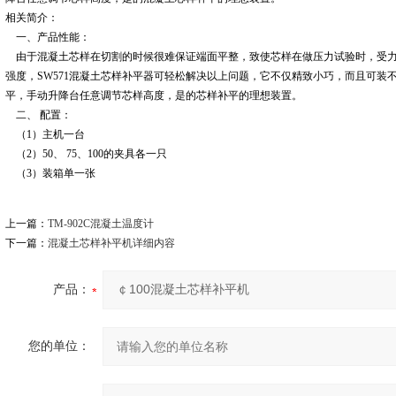
相关简介：
一、产品性能：
由于混凝土芯样在切割的时候很难保证端面平整，致使芯样在做压力试验时，受力
强度，SW571混凝土芯样补平器可轻松解决以上问题，它不仅精致小巧，而且可装不同夹具
平，手动升降台任意调节芯样高度，是的芯样补平的理想装置。
二、
配置：
（1）主机一台
（2）50、 75、100的夹具各一只
（3）装箱单一张
上一篇：
TM-902C混凝土温度计
下一篇：
混凝土芯样补平机详细内容
产品：
您的单位：