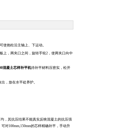
1可使抱柱沿主轴上、下运动。
底板上，两夹口之间，旋转手轮2，使两夹口向中
00混凝土芯样补平机
待补平材料压密实，松开
取出，放在水平处养护。
。
不均，其抗压结果不能真实反映混凝土的抗压强
对100mm,150mm的芯样精确补平，手动升