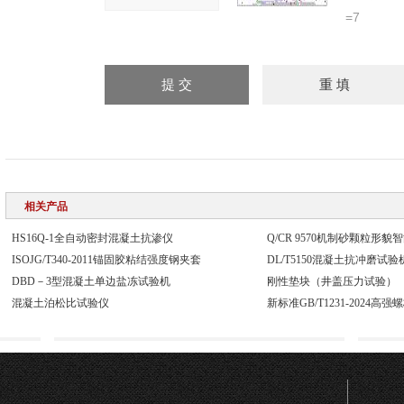
=7
相关产品
HS16Q-1全自动密封混凝土抗渗仪
Q/CR 9570机制砂颗粒形
ISOJG/T340-2011锚固胶粘结强度钢夹套
DL/T5150混凝土抗冲磨试
DBD－3型混凝土单边盐冻试验机
刚性垫块（井盖压力试验）
混凝土泊松比试验仪
新标准GB/T1231-2024高