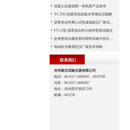
混凝土抗渗脱模一体机新产品发布
YC-XSL型硬质泡沫吸水率测定仪图解
沥青混合料离心式快速抽提仪厂家试验方法
FY-21型 沥青混合料大相对密度试验仪
定伸垫块在建筑密封材料试验中的主要功能解析
电动砂当量测定仪厂家技术捎标
联系我们
沧州路仪试验仪器有限公司
电话：86-0317-4608382，6010788
传真：86-0317-4608387
地址：沧州西开发区33号
邮编：062250