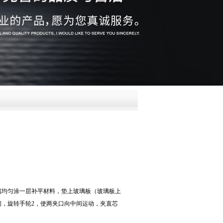
QQ
在线咨
两端均匀涂一层补平材料，垫上玻璃板（玻璃板上
间，旋转手轮2，使两夹口向中间运动，夹直芯