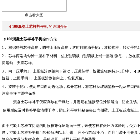
点击看大图
￠100混凝土芯样补平机
的详细介绍
￠100混凝土芯样补平机
操作方法
1． 根据待补芯样高度，调整上压板高度：逆时针转动手柄2，放松抱柱，转动手轮
2． 芯样两端均匀涂一层补平材料，垫上玻璃板（玻璃板上铺一层湿报纸），放在
间运动，夹直芯样。
3． 向下压手柄1，上压板沿副轴向下运动，压紧芯样，旋紧旋钮保持3~5分钟，
￠1
旋钮，上提手柄1，上压板沿副轴向上，恢复原位。
4． 旋转手轮2，使两夹口向两边运动，松开芯样，将芯样及玻璃垫板一起从夹口内
注意事项与维护保养
混凝土芯样补平仪应存放在干燥处，并定期在连接部位涂润滑油，防止生锈
使用后应及时将补平仪清理干净，防止补平材料粘在夹口内侧壁、上压板或底板上.
由于混凝土芯样在切割的时候很难保证端面平整，致使芯样在做压力试验时，受力
度，混凝土芯样补平机可轻松解决以上问题，
它不仅精致小巧，而且可装不同夹具，可
降台任意调节芯样高度，是的混凝土芯样补平的理想装置。