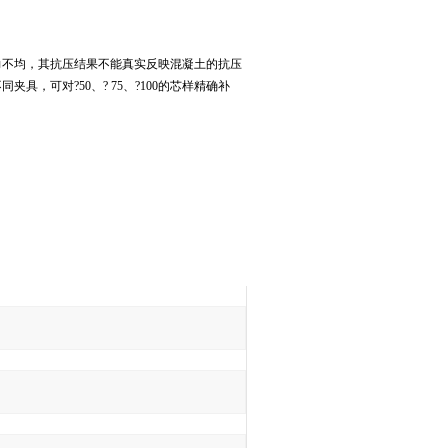
不均，其抗压结果不能真实反映混凝土的抗压
，可对?50、? 75、?100的芯样精确补
询