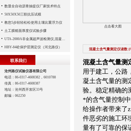
数显全自动沥青抽提仪厂家技术特点
50X50X50三联抗压试模
教您5步轻轻松松使用土壤比重浮力仪
点击看大图
土工膜糙面厚度仪试验步骤
UTA-2000A非金属超声波检测仪,混凝土超声波检测仪,非金属超声分析仪（河北路仪）
HBY-84砼保护层测定仪（河北路仪）
混凝土含气量测定仪读数
联系我们
混凝土含气量测
用于建工，公路
沧州路仪试验仪器有限公司
电话：86-0317-4608382，6010788
凝土含气量的测
传真：86-0317-4608387
验。稳定精确的
地址：沧州西开发区33号
邮编：062250
*的含气量控制
给操作者带来了z
件恶劣的施工环
量有了可靠的保