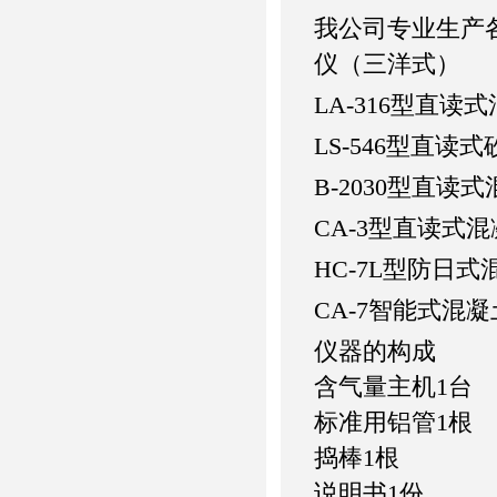
我公司专业生产各
仪（三洋式）
LA-316型直
LS-546型直
B-2030型直
CA-3型直读式
HC-7L型防日
CA-7智能式混
仪器的构成
含气量主机1台
标准用铝管1根
捣棒1根 注
说明书1份