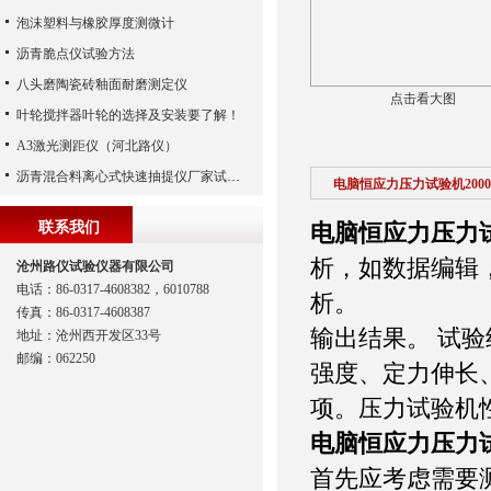
泡沫塑料与橡胶厚度测微计
沥青脆点仪试验方法
八头磨陶瓷砖釉面耐磨测定仪
点击看大图
叶轮搅拌器叶轮的选择及安装要了解！
A3激光测距仪（河北路仪）
沥青混合料离心式快速抽提仪厂家试验方法
电脑恒应力压力试验机2000
联系我们
电脑恒应力压力试
析，如数据编辑
沧州路仪试验仪器有限公司
电话：86-0317-4608382，6010788
析。
传真：86-0317-4608387
输出结果。 试验
地址：沧州西开发区33号
邮编：062250
强度、定力伸长、
项。压力试验机
电脑恒应力压力试
首先应考虑需要