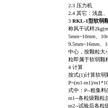
2.3 压力机
2.4 其它：浅盘
3
RKL-1型软
称风干试样2kg(
5mm~10mm、10
9.5mm~16m
中心，按颗粒大小分
粒即属于软弱颗粒
4 计算
按式(1)计算软弱
P=(m1-m1)/m1*1
式中：P--粗集
m1--各粒级颗粒
m2--试验后各