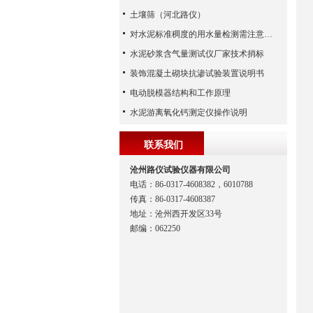
土壤筛（河北路仪）
对水泥标准稠度的用水量检测需注意哪些？
水泥砂浆含气量测试仪厂家技术捎标
装饰混凝土砌块抗渗试验装置说明书
电动脱模器结构和工作原理
水泥游离氧化钙测定仪操作说明
联系我们
沧州路仪试验仪器有限公司
电话：86-0317-4608382，6010788
传真：86-0317-4608387
地址：沧州西开发区33号
邮编：062250