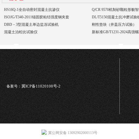
HS16Q-1全自动密封混凝土抗渗仪
Q/CR 9570机制砂颗粒形
ISOJG/T340-2011锚固胶粘结强度钢夹套
DL/T5150混凝土抗冲磨试
DBD－3型混凝土单边盐冻试验机
刚性垫块（井盖压力试验）
混凝土泊松比试验仪
新标准GB/T1231-2024高
冀ICP备11020108号-2
备案号：
冀公网安备 13092902000113号