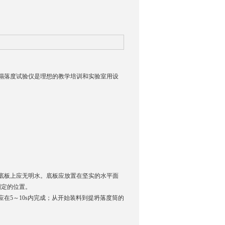
验。该塌落度试验仪是理想的教学培训和实验室用设
底板上应无明水。底板应放置在坚实的水平面
固定的位置。
在5～10s内完成；从开始装料到提坍落度筒的