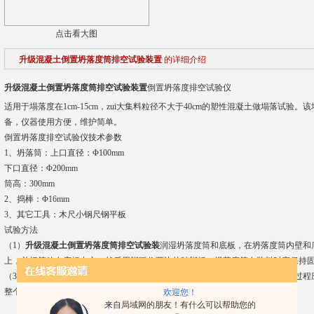
点击看大图
升级混凝土倒置坍落度筒排空试验装置
的详细介绍
升级混凝土倒置坍落度筒排空试验装置
倒置坍落度排空试验仪
适用于塌落度在1cm-15cm，zui大集料粒径不大于40cm的塑性混凝土做塌落试
备，仪器使用方便，维护简单。
倒置坍落度排空试验仪技术参数
1、坍落筒：上口直径：Φ100mm
下口直径：Φ200mm
筒高：300mm
2、捣棒：Φ16mm
3、其它工具：木尺小钢尺钢平板
试验方法
（1）
升级混凝土倒置坍落度筒排空试验装
润湿坍落度筒和底板，在坍落度筒内壁和
上，并把筒放在底板中心，然后用脚踩住两边的踏脚板，坍落度筒在装料时应保持
（3）清除筒边底板上的混凝土后，垂直平稳地提起坍落度筒。坍落度筒的提离过程应
整个过程应不间断地进行，并应在150s内完成。
欢迎您！
来自局域网的朋友！有什么可以帮助您的