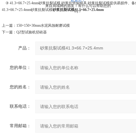
欢迎您！
③ 41.3×66.7×25.4mm砂浆抗裂试模 砂浆抗劈裂模具 砂浆抗裂试模提供易损
来自局域网的朋友！有什么可以帮助您的
41.3×66.7×25.4mm砂浆抗裂试模
砂浆抗裂试模41.3×66.7×25.4mm
吗？
上一篇：
150×150×30mm水泥风蚀耐磨试模
下一篇：
QZ型试验机切砖器
产品：
您的单位：
您的姓名：
联系电话：
常用邮箱：