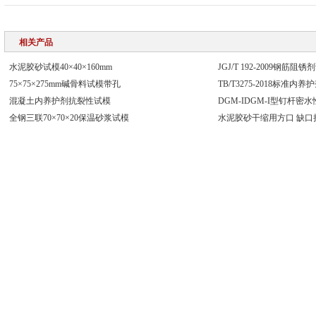
相关产品
水泥胶砂试模40×40×160mm
JGJ/T 192-2009钢筋阻锈
75×75×275mm碱骨料试模带孔
TB/T3275-2018标准
混凝土内养护剂抗裂性试模
DGM-IDGM-I型钉杆密
全钢三联70×70×20保温砂浆试模
水泥胶砂干缩用方口 缺口
冀ICP备11020108号-2
备案号：