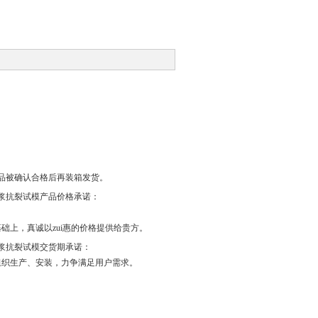
品被确认合格后再装箱发货。
砂浆抗裂试模产品价格承诺：
上，真诚以zui惠的价格提供给贵方。
浆抗裂试模交货期承诺：
组织生产、安装，力争满足用户需求。