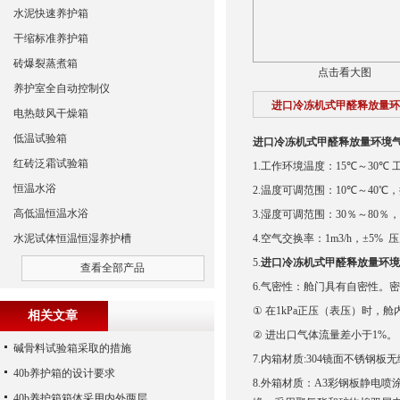
水泥快速养护箱
干缩标准养护箱
砖爆裂蒸煮箱
点击看大图
养护室全自动控制仪
进口冷冻机式甲醛释放量环
电热鼓风干燥箱
低温试验箱
进口冷冻机式甲醛释放量环境
红砖泛霜试验箱
1.
工作环境温度：
15
℃～
30
℃
恒温水浴
2.
温度可调范围：
10
℃～
40
℃，
高低温恒温水浴
3.
湿度可调范围：
30
％～
80
％，
水泥试体恒温恒湿养护槽
4.
空气交换率：
1m3/h
，±
5%
压
5.
进口冷冻机式甲醛释放量环境
查看全部产品
6.
气密性：舱门具有自密性。密
①
在
1kPa
正压（表压）时，舱
相关文章
②
进出口气体流量差小于
1%
。
碱骨料试验箱采取的措施
7.
内箱材质
:304
镜面不锈钢板无
40b养护箱的设计要求
8.
外箱材质：
A3
彩钢板静电喷
40b养护箱箱体采用内外两层