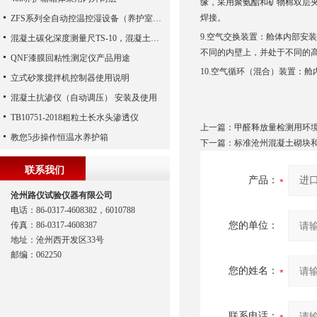
缘，采用聚氨酯和矿物棉双层
焊接。
ZFS系列全自动控温控湿设备（养护室）免安装
9.
空气交换装置：舱体内部安装
混凝土碳化深度测量尺TS-10，混凝土碳化深度,混凝土碳化测量尺（河北路仪）
不同的内壁上，并处于不同的
QNF漆膜回粘性测定仪产品用途
10.
空气循环（混合）装置：舱
立式砂浆搅拌机控制器使用说明
混凝土抗渗仪（自动调压） 安装及使用
TB10751-2018粗粒土长水头渗透仪
上一篇：
甲醛释放量检测用环境气
教您5步操作恒温水养护箱
下一篇：
标准沧州混凝土砌块和
联系我们
产品：
沧州路仪试验仪器有限公司
电话：86-0317-4608382，6010788
传真：86-0317-4608387
您的单位：
地址：沧州西开发区33号
邮编：062250
您的姓名：
联系电话：