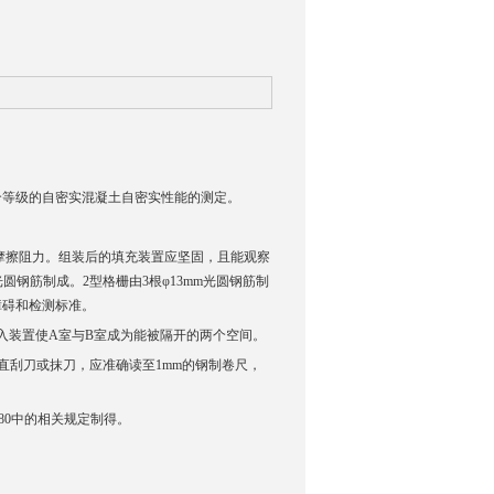
个等级的自密实混凝土自密实性能的测定。
摩擦阻力。组装后的填充装置应坚固，且能观察
圆钢筋制成。2型格栅由3根φ13mm光圆钢筋制
障碍和检测标准。
入装置使A室与B室成为能被隔开的两个空间。
直刮刀或抹刀，应准确读至1mm的钢制卷尺，
80中的相关规定制得。