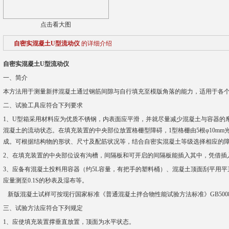
点击看大图
自密实混凝土U型流动仪
的详细介绍
自密实混凝土U型流动仪
一、简介
本方法用于测量新拌混凝土通过钢筋间隙与自行填充至模版角落的能力，适用于各
二、试验工具应符合下列要求
1、U型箱采用材料应为优质不锈钢，内表面应平滑，并就尽量减少混凝土与容器的
混凝土的流动状态。在填充装置的中央部位放置格栅型障碍，1型格栅由5根φ10mm光
成。可根据结构物的形状、尺寸及配筋状况等，结合自密实混凝土等级选择相应的
2、在填充装置的中央部位设有沟槽，间隔板和可开启的间隔板能插入其中，凭借插
3、应备有混凝土投料用容器（约5L容量，有把手的塑料桶）、混凝土顶面刮平用平
应量测至0.1S的秒表及湿布等。
新版混凝土试样可按现行国家标准《普通混凝土拌合物性能试验方法标准》GB500
三、试验方法应符合下列规定
1、应使填充装置撑垂直放置，顶面为水平状态。