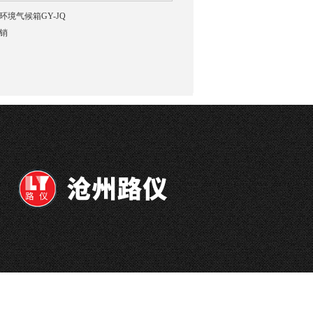
境气候箱GY-JQ
销