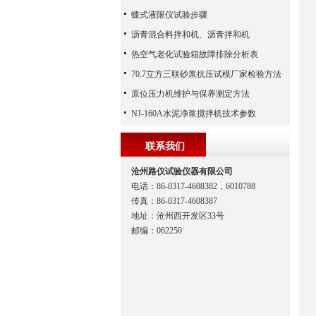
蝶式液限仪试验步骤
沥青混合料拌和机、沥青拌和机
热空气老化试验箱故障排除分析表
70.7立方三联砂浆抗压试模厂家检验方法
原位压力机维护与保养测定方法
NJ-160A水泥净浆搅拌机技术参数
联系我们
沧州路仪试验仪器有限公司
电话：86-0317-4608382，6010788
传真：86-0317-4608387
地址：沧州西开发区33号
邮编：062250