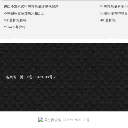
进口冷冻机式甲醛释放量环境气候箱
甲醛释放量检测用环
不锈钢标养室加热水箱2.5L
恒温恒湿养护箱直
40B养护箱价格
40b养护箱
YH-40b养护箱
冀ICP备11020108号-2
备案号：
冀公网安备 13092902000113号