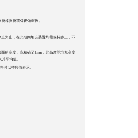
振捣棒振捣或橡皮锤敲振。
停止为止，在此期间填充装置均需保持静止，不
询
面的高度，应精确至1mm，此高度即填充高度
取其平均值。
报告时以整数值表示。