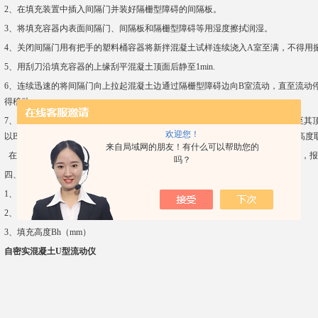
2、在填充装置中插入间隔门并装好隔栅型障碍的间隔板。
3、将填充容器内表面间隔门、间隔板和隔栅型障碍等用湿度擦拭润湿。
4、关闭间隔门用有把手的塑料桶容器将新拌混凝土试样连续浇入A室至满，不得用
5、用刮刀沿填充容器的上缘刮平混凝土顶面后静至1min.
6、连续迅速的将间隔门向上拉起混凝土边通过隔栅型障碍边向B室流动，直至流动
得移动。
7、在填充容器的B室，由填充混凝土的下端开始，以钢质卷尺测量混凝土填充至其顶
欢迎您！
以Bh(mm)表示，测量时应沿容器宽的方向量取两端，及中央等三个位置的填充高度
来自局域网的朋友！有什么可以帮助您的
在三个位置所测得填充高度Bh(mm)计算其平均值，其结果修正至小数点后一位，
吗？
四、检验报告中应包括含下列各项内容
1、混凝土的配合比。
2、隔栅型障碍的种类
3、填充高度Bh（mm）
自密实混凝土U型流动仪