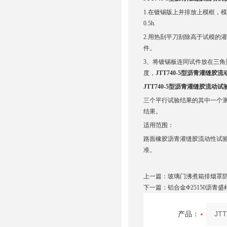
1.在镀锡版上并排放上模框，
0.5h.
2.用热刮平刀刮除高于试模的灌
件。
3、将镀锡板连同试件放在三角架
度，
JTT740-5型沥青灌缝胶
JTT740-5型沥青灌缝胶流动试
三个平行试验结果的其中一个测
结果。
适用范围：
路面橡胶沥青灌缝胶流动性试
准。
上一篇：
玻璃门沸煮箱排烟罩
下一篇：
铝合金Φ25150沥青
产品：